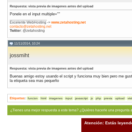
    var WidthDif = img.width - world.width;

Respuesta: vista previa de imagenes antes del upload
    var HeightDif = img.height - world.height;

Ponele en el input multiple=""
__________________
    var Scale = 0.0;

Excelente WebHosting ->
www.zetahosting.net
    if( WidthDif > HeightDif )

contacto@zetahosting.net
    {

Twitter
: @zetahosting
        Scale = world.width / img.width;

    }

    else

11/11/2014, 10:24
    {

        Scale = world.height / img.height;

    }

jossmiht
    if( Scale > 1 )

        Scale = 1;

Respuesta: vista previa de imagenes antes del upload
    var UseWidth = Math.floor( img.width * Scale 
Buenas amigo estoy usando el script y funciona muy bien pero me gusta
    var UseHeight = Math.floor( img.height * Scal
la etiqueta sea mas pequeño
    var x = Math.floor( ( world.width - UseWidth 
    var y = Math.floor( ( world.height - UseHeigh
    context.drawImage( img, x, y, UseWidth, UseHe
Etiquetas
:
funcion
html
imagenes
input
javascript
js
php
previa
upload
vis
}

</script>

¿Tienes una mejor respuesta a este tema? ¿Quiéres hacerle una pregunta 
//este div muestra el preview de la imagen

Atención: Estás leyend
<div id="previewcanvascontainer">
