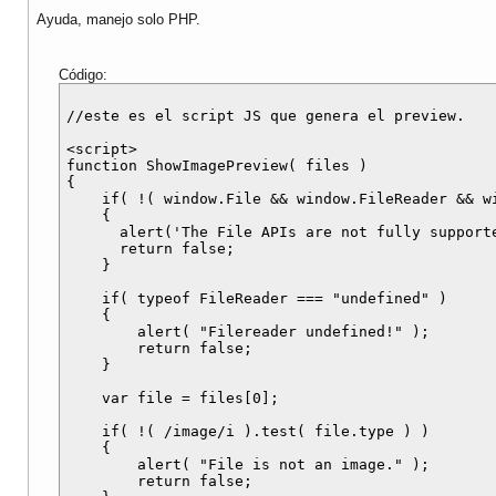
Ayuda, manejo solo PHP.
Código:
//este es el script JS que genera el preview.

<script>

function ShowImagePreview( files )

{

    if( !( window.File && window.FileReader && wi
    {

      alert('The File APIs are not fully supporte
      return false;

    }

    if( typeof FileReader === "undefined" )

    {

        alert( "Filereader undefined!" );

        return false;

    }

    var file = files[0];

    if( !( /image/i ).test( file.type ) )

    {

        alert( "File is not an image." );

        return false;
