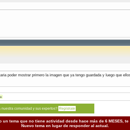
);

ria poder mostrar primero la imagen que ya tengo guardada y luego que ellos
e );

) / 2 );

t ) / 2 );

ight );  

ta
a nuestra comunidad y sus expertos?
Registrate
o un tema que no tiene actividad desde hace más de 6 MESES, t
Nuevo tema en lugar de responder al actual.