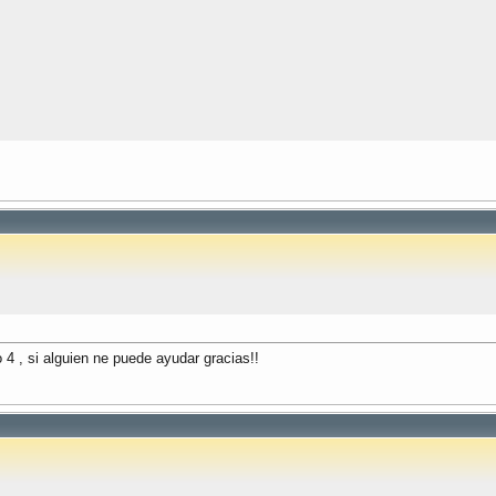
wcanvas' );

d" )

 4 , si alguien ne puede ayudar gracias!!