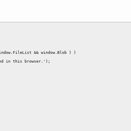
ndow.FileList && window.Blob ) )

d in this browser.');
