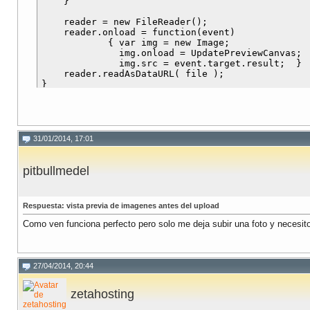
    }

    reader = new FileReader();

    reader.onload = function(event) 

            { var img = new Image; 

              img.onload = UpdatePreviewCanvas; 

              img.src = event.target.result;  }

    reader.readAsDataURL( file );

}

function UpdatePreviewCanvas()

{

    var img = this;

    var canvas = document.getElementById( 'previe
31/01/2014, 17:01
    if( typeof canvas === "undefined" 

        || typeof canvas.getContext === "undefine
pitbullmedel
        return;

    var context = canvas.getContext( '2d' );

Respuesta: vista previa de imagenes antes del upload
    var world = new Object();

Como ven funciona perfecto pero solo me deja subir una foto y necesito
    world.width = canvas.offsetWidth;

    world.height = canvas.offsetHeight;

    canvas.width = world.width;

27/04/2014, 20:44
    canvas.height = world.height;

    if( typeof img === "undefined" )

zetahosting
        return;
