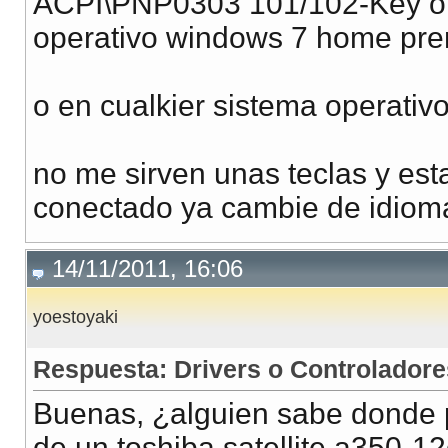
ACPI\PNP0303 101/102-Key or
operativo windows 7 home pre
o en cualkier sistema operativ
no me sirven unas teclas y est
conectado ya cambie de idioma
14/11/2011, 16:06
yoestoyaki
Respuesta: Drivers o Controladore
Buenas, ¿alguien sabe donde p
de un toshiba satellite a350-1