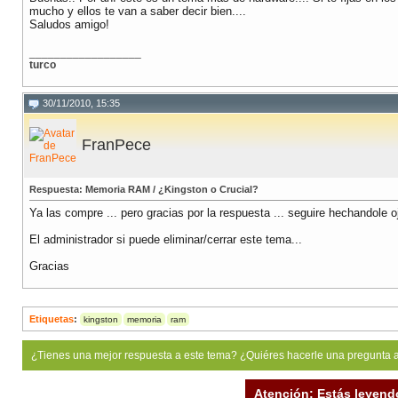
mucho y ellos te van a saber decir bien....
Saludos amigo!
__________________
turco
30/11/2010, 15:35
FranPece
Respuesta: Memoria RAM / ¿Kingston o Crucial?
Ya las compre ... pero gracias por la respuesta ... seguire hechandole ojo
El administrador si puede eliminar/cerrar este tema...
Gracias
Etiquetas
:
kingston
memoria
ram
¿Tienes una mejor respuesta a este tema? ¿Quiéres hacerle una pregunta 
Atención: Estás leyend