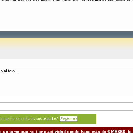
 al foro ...
a nuestra comunidad y sus expertos?
Registrate
o un tema que no tiene actividad desde hace más de 6 MESES, t