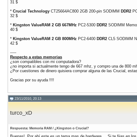
31 $
*
Crucial Technology
CT25664AC800 2GB 200-pin SODIMM
DDR2
PC
32 $
*
Kingston ValueRAM 2 GB 667MHz
PC2-5300
DDR2
SODIMM Memor
40 $
*
Kingston ValueRAM 2 GB 800MHz
PC2-6400
DDR2
CL5 SODIMM No
42 $
-----
Respecto a estas memorias
¿son compatibles con mi computadora?
¿no importa si actualmente tengo de 667 mhz, y compro una de 800 m
¿Por cuestiones de dinero quisiera comprar alguna de las Crucial, estas
Gracias por su ayuda !!!!
23/11/2010, 20:13
turco_xD
Respuesta: Memoria RAM / ¿Kingston o Crucial?
Buenas!. Por ahí este es un tema mas de hardware.... Si te fijas en lo