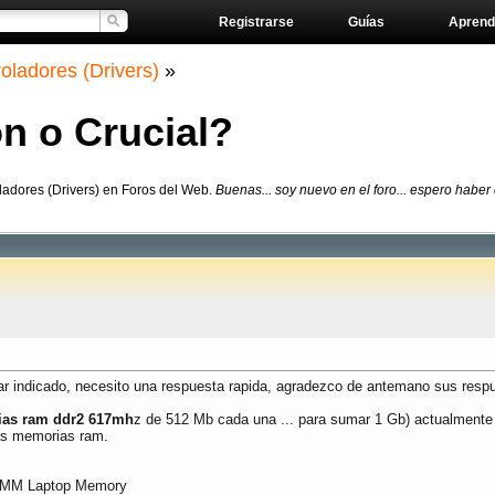
Registrarse
Guías
Aprend
oladores (Drivers)
»
n o Crucial?
ladores (Drivers) en Foros del Web.
Buenas... soy nuevo en el foro... espero haber
gar indicado, necesito una respuesta rapida, agradezco de antemano sus resp
as ram ddr2 617mh
z de 512 Mb cada una ... para sumar 1 Gb) actualmente 
as memorias ram.
IMM Laptop Memory