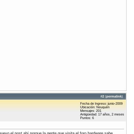
#
2
(
permalink
)
Fecha de Ingreso: junio-2009
Ubicación: Neuquén
Mensajes: 201
Antigüedad: 17 años, 2 meses
Puntos: 6
uevo el post ahí porque la gente que visita el foro hardware sabe