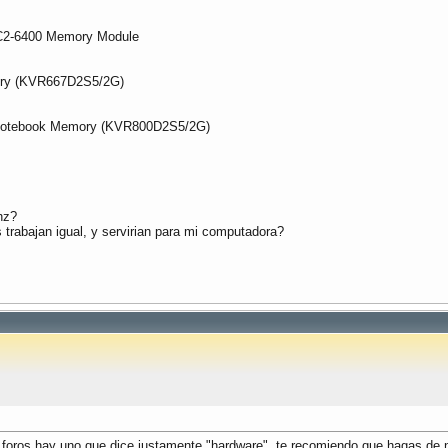
2-6400 Memory Module
y (KVR667D2S5/2G)
tebook Memory (KVR800D2S5/2G)
hz?
 trabajan igual, y servirian para mi computadora?
s foros hay uno que dice justamente "hardware", te recomiendo que hagas de n