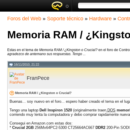
Foros del Web
»
Soporte técnico
»
Hardware
»
Contr
Memoria RAM / ¿Kingsto
Estas en el tema de
Memoria RAM / ¿Kingston o Crucial?
en el foro de Contro
agradezco de antemano sus respuestas. Tengo ...
16/11/2010, 21:22
FranPece
Memoria RAM / ¿Kingston o Crucial?
Buenas... soy nuevo en el foro... espero haber creado el tema en el lu
Tengo una laptop
Dell Inspiron 1520
(originalmente traen
DOS
memori
corriendo muy lenta la computadora y debo comprar rapidamente nuev
Consegui en Amazon.com estas dos:
*
Crucial 2GB
256Mx64PC2-5300 CT25664AC667
DDR2
200-Pin SOD