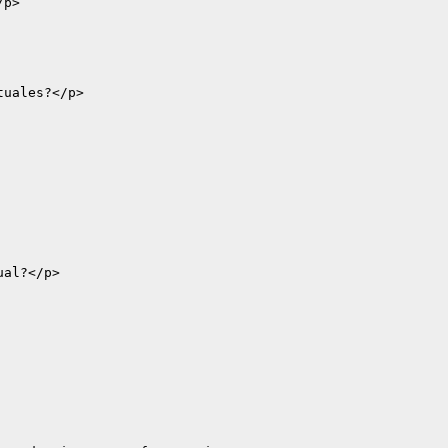
p>

uales?</p>

al?</p>
