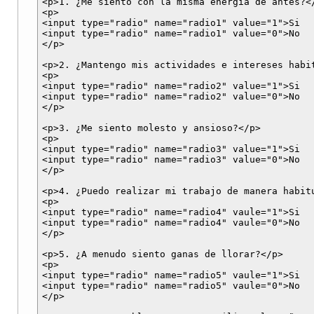
<p>1. ¿Me siento con la misma energía de antes?</
<p>

<input type="radio" name="radio1" value="1">Si

<input type="radio" name="radio1" value="0">No

</p>

<p>2. ¿Mantengo mis actividades e intereses habit
<p>

<input type="radio" name="radio2" value="1">Si

<input type="radio" name="radio2" value="0">No

</p>

<p>3. ¿Me siento molesto y ansioso?</p>

<p>

<input type="radio" name="radio3" value="1">Si

<input type="radio" name="radio3" value="0">No

</p>

<p>4. ¿Puedo realizar mi trabajo de manera habitu
<p>

<input type="radio" name="radio4" vaule="1">Si

<input type="radio" name="radio4" vaule="0">No

</p>

<p>5. ¿A menudo siento ganas de llorar?</p>

<p>

<input type="radio" name="radio5" vaule="1">Si

<input type="radio" name="radio5" vaule="0">No

</p>
