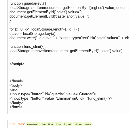
function guardar(evt) {
localStorage.setItem(document.getElementById('ingl es').value, documen
document.getElementById('ingles').value='';
document.getElementById('castellano').value='';
}
for (x=0; x<=localStorage.length-1; x++) {
clave = localStorage.key(x);
document.write("La clave " + "<input type='text' id='ingles' value='" + cla
}
function func_elim(){
localStorage.removeItem(document.getElementById('i ngles').value);
}
</script>
</head>
<body>
<br>
<input type="button" id="guardar" value="Guardar">
<input type="button" value='Eliminar' onClick="func_elim();"/>
</body>
</html>
Etiquetas
:
elemento
function
html
input
primer
valor