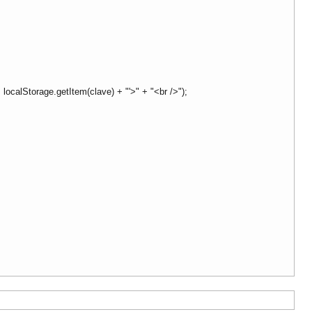
+ localStorage.getItem(clave) + "'>" + "<br />");