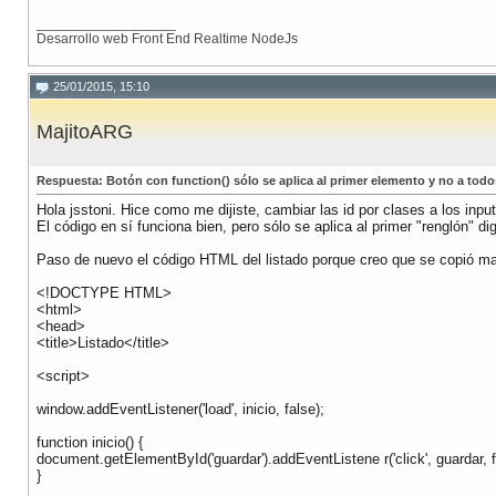
__________________
Desarrollo web Front End Realtime NodeJs
25/01/2015, 15:10
MajitoARG
Respuesta: Botón con function() sólo se aplica al primer elemento y no a todo
Hola jsstoni. Hice como me dijiste, cambiar las id por clases a los in
El código en sí funciona bien, pero sólo se aplica al primer "renglón" di
Paso de nuevo el código HTML del listado porque creo que se copió ma
<!DOCTYPE HTML>
<html>
<head>
<title>Listado</title>
<script>
window.addEventListener('load', inicio, false);
function inicio() {
document.getElementById('guardar').addEventListene r('click', guardar, f
}