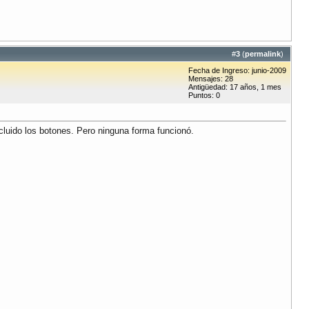
#
3
(
permalink
)
Fecha de Ingreso: junio-2009
Mensajes: 28
Antigüedad: 17 años, 1 mes
Puntos: 0
cluido los botones. Pero ninguna forma funcionó.