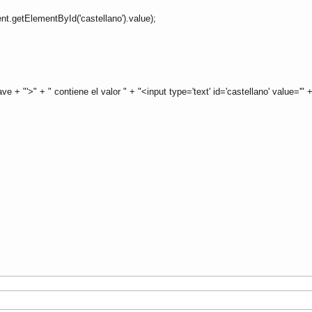
t.getElementById('castellano').value);
ve + "'>" + " contiene el valor " + "<input type='text' id='castellano' value='" 