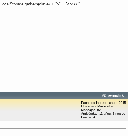
+ localStorage.getItem(clave) + "'>" + "<br />");
#
2
(
permalink
)
Fecha de Ingreso: enero-2015
Ubicación: Maracaibo
Mensajes: 82
Antigüedad: 11 años, 6 meses
Puntos: 4