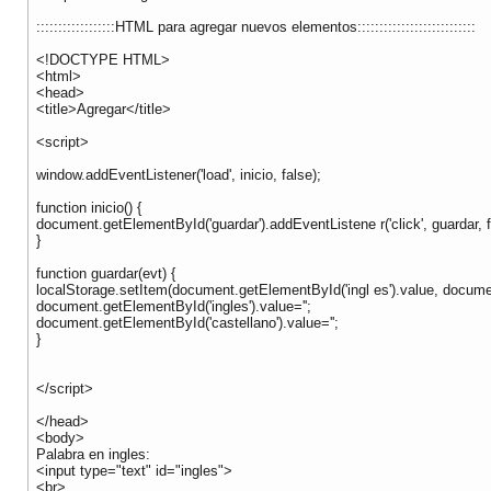
::::::::::::::::::HTML para agregar nuevos elementos:::::::::::::::::::::::::::
<!DOCTYPE HTML>
<html>
<head>
<title>Agregar</title>
<script>
window.addEventListener('load', inicio, false);
function inicio() {
document.getElementById('guardar').addEventListene r('click', guardar, f
}
function guardar(evt) {
localStorage.setItem(document.getElementById('ingl es').value, documen
document.getElementById('ingles').value='';
document.getElementById('castellano').value='';
}
</script>
</head>
<body>
Palabra en ingles:
<input type="text" id="ingles">
<br>