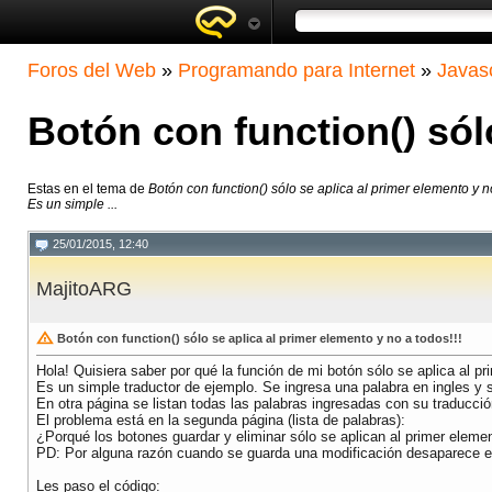
Foros del Web
»
Programando para Internet
»
Javasc
Botón con function() sól
Estas en el tema de
Botón con function() sólo se aplica al primer elemento y no
Es un simple ...
25/01/2015, 12:40
MajitoARG
Botón con function() sólo se aplica al primer elemento y no a todos!!!
Hola! Quisiera saber por qué la función de mi botón sólo se aplica al pr
Es un simple traductor de ejemplo. Se ingresa una palabra en ingles y s
En otra página se listan todas las palabras ingresadas con su traducció
El problema está en la segunda página (lista de palabras):
¿Porqué los botones guardar y eliminar sólo se aplican al primer elemen
PD: Por alguna razón cuando se guarda una modificación desaparece el 
Les paso el código: