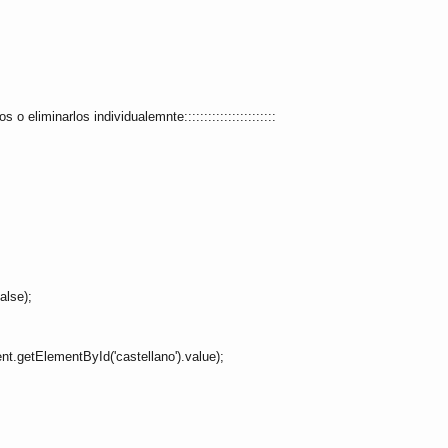
 o eliminarlos individualemnte:::::::::::::::::::::::
alse);
t.getElementById('castellano').value);