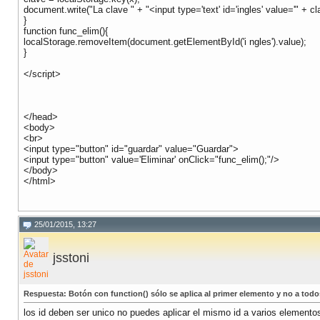
document.write("La clave " + "<input type='text' id='ingles' value='" + cla
}
function func_elim(){
localStorage.removeItem(document.getElementById('i ngles').value);
}
</script>
</head>
<body>
<br>
<input type="button" id="guardar" value="Guardar">
<input type="button" value='Eliminar' onClick="func_elim();"/>
</body>
</html>
25/01/2015, 13:27
jsstoni
Respuesta: Botón con function() sólo se aplica al primer elemento y no a todo
los id deben ser unico no puedes aplicar el mismo id a varios element