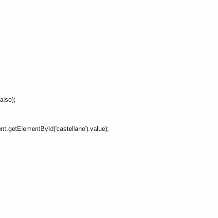
alse);
t.getElementById('castellano').value);