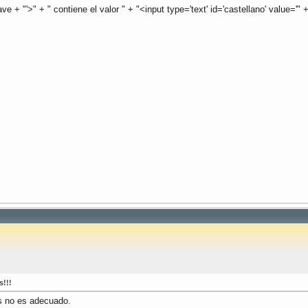
ve + "'>" + " contiene el valor " + "<input type='text' id='castellano' value='" 
s!!!
os no es adecuado.