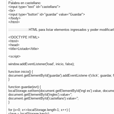
Palabra en castellano:
<input type="text" id="castellano">
<br>
<input type="button" id="guardar" value="Guardar">
</body>
</html>
::::::::::::::::::::HTML para listar elementos ingresados y poder modificarlos
<!DOCTYPE HTML>
<html>
<head>
<title>Listado</title>
<script>
window.addEventListener('load', inicio, false);
function inicio() {
document.getElementById('guardar').addEventListene r('click', guardar, f
}
function guardar(evt) {
localStorage.setItem(document.getElementById('ingl es').value, documen
document.getElementById('ingles').value='';
document.getElementById('castellano').value='';
}
for (x=0; x<=localStorage.length-1; x++) {
clave = localStorage.key(x);