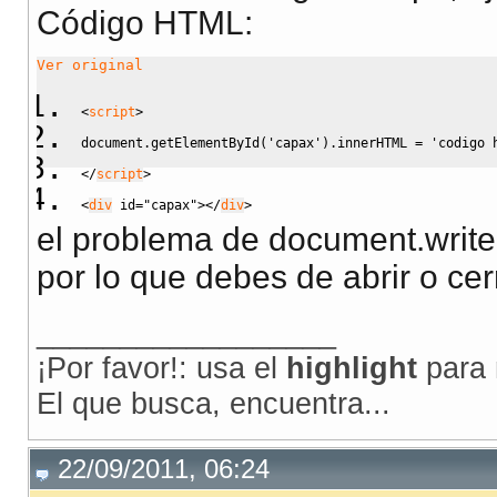
Código HTML:
Ver original
<
script
>
document.getElementById('capax').innerHTML = 'codigo 
<
/
script
>
<
div
id
=
"capax"
><
/
div
>
el problema de document.write 
por lo que debes de abrir o ce
__________________
¡Por favor!: usa el
highlight
para 
El que busca, encuentra...
22/09/2011, 06:24