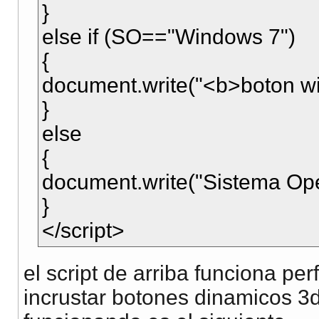
}
else if (SO=="Windows 7")
{
document.write("<b>boton wi
}
else
{
document.write("Sistema Oper
}
</script>
el script de arriba funciona pe
incrustar botones dinamicos 3d