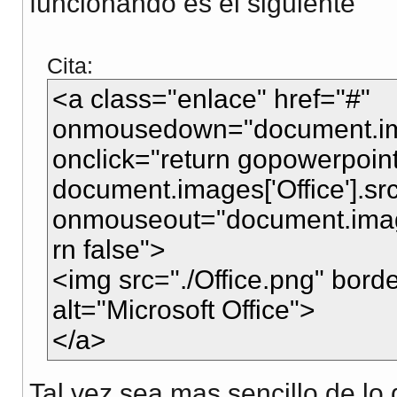
funcionando es el siguiente
Cita:
<a class="enlace" href="#"
onmousedown="document.image
onclick="return gopowerpoint
document.images['Office'].src
onmouseout="document.images
rn false">
<img src="./Office.png" bord
alt="Microsoft Office">
</a>
Tal vez sea mas sencillo de lo 