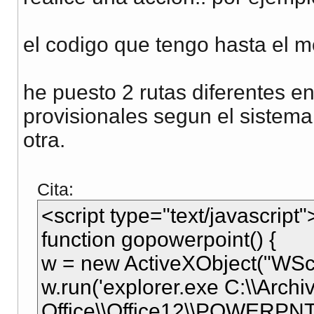
el codigo que tengo hasta el m
he puesto 2 rutas diferentes e
provisionales segun el sistema
otra.
Cita:
<script type="text/javascript"
function gopowerpoint() {
w = new ActiveXObject("WScri
w.run('explorer.exe C:\\Arch
Office\\Office12\\POWERPNT