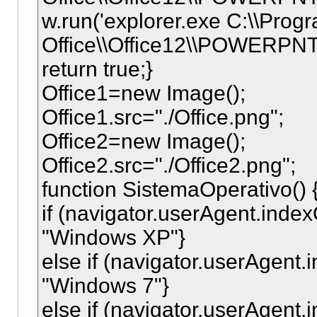
w.run('explorer.exe C:\\Progr
Office\\Office12\\POWERPNT
return true;}
Office1=new Image();
Office1.src="./Office.png";
Office2=new Image();
Office2.src="./Office2.png";
function SistemaOperativo() 
if (navigator.userAgent.index
"Windows XP"}
else if (navigator.userAgent.
"Windows 7"}
else if (navigator.userAgent.