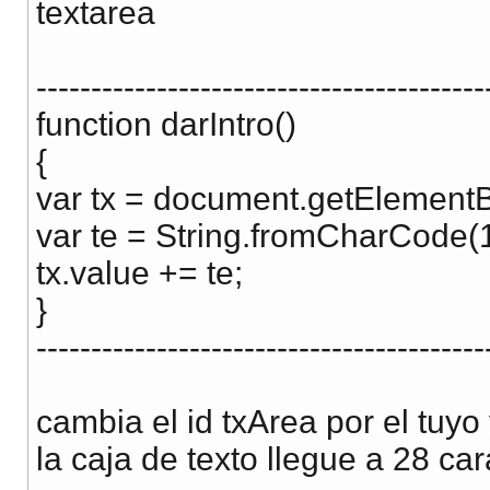
textarea
}
else
if
(
num_caracteresReales 
==
 num_caracteresIrre
-----------------------------------------
elem.
rows
+=
1
;
function darIntro()
}
else
if
(
keyCode 
==
13
)
{
{
elem.
rows
+=
1
;
var tx = document.getElementBy
num_caracteresIrreales 
=
26
;
var te = String.fromCharCode(
num_caracteresReales 
=
0
;
tx.value += te;
}
}
}
}
-----------------------------------------
nuevaFila.
Evento
(
window
,
'load'
,
 nuevaFila.
init
)
;
</
script
>
cambia el id txArea por el tuyo
</head>
la caja de texto llegue a 28 car
<body>
<textarea name="txt" id="txt" cols="30" rows="1" styl