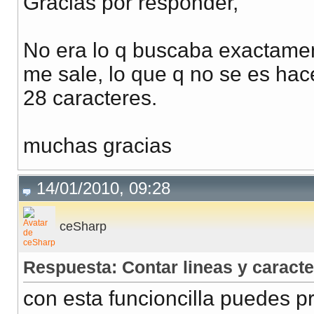
Gracias por responder,
No era lo q buscaba exactament
CreaFila
:
function
(
ev
)
{
me sale, lo que q no se es hace
var
 num_caracteresIrreales
;
28 caracteres.
var
 num_caracteresReales
;
var
 keyCode 
=
 document.
layers
?
 ev.
which
:
 document.
a
var
 elem 
=
 document.
getElementById
(
"txt"
)
;
muchas gracias
num_caracteresIrreales 
=
 elem.
rows
*
26
;
num_caracteresReales 
=
 elem.
value
.
length
;
14/01/2010, 09:28
document.
getElementById
(
"irr"
)
.
innerHTML
=
 num_caract
document.
getElementById
(
"real"
)
.
innerHTML
=
 num_carac
ceSharp
if
(
keyCode 
==
8
)
{
Respuesta: Contar lineas y caracte
if
(
(
num_caracteresReales 
<
(
num_caracteresIrreales
-
2
elem.
rows
-=
1
;
con esta funcioncilla puedes pr
}