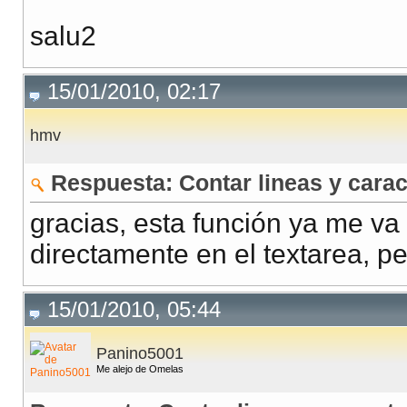
Salto linea <span id="irr">0</span> Caracteres <span 
salu2
</body>
</html>
15/01/2010, 02:17
hmv
Respuesta: Contar lineas y carac
gracias, esta función ya me va
directamente en el textarea, per
15/01/2010, 05:44
Panino5001
Me alejo de Omelas