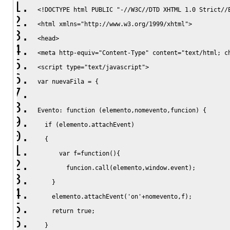
<!DOCTYPE html PUBLIC "-//W3C//DTD XHTML 1.0 Strict//
<html xmlns="http://www.w3.org/1999/xhtml">
<head>
<meta http-equiv="Content-Type" content="text/html; c
<
script type
=
"text/javascript"
>
var
 nuevaFila 
=
{
Evento
:
function
(
elemento
,
nomevento
,
funcion
)
{
if
(
elemento.
attachEvent
)
{
var
 f
=
function
(
)
{
        funcion.
call
(
elemento
,
window.
event
)
;
}
    elemento.
attachEvent
(
'on'
+
nomevento
,
f
)
;
return
true
;
}