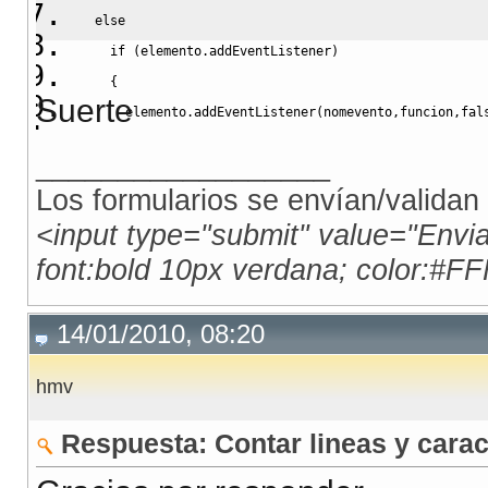
else
if
(
elemento.
addEventListener
)
{
Suerte
      elemento.
addEventListener
(
nomevento
,
funcion
,
fal
return
true
;
__________________
}
Los formularios se envían/validan
else
<input type="submit" value="Envi
return
false
;
font:bold 10px verdana; color:#FF
}
,
14/01/2010, 08:20
hmv
init
:
function
(
)
{
var
 elem 
=
 document.
getElementById
(
"txt"
)
;
Respuesta: Contar lineas y carac
        nuevaFila.
Evento
(
elem
,
'keyup'
,
 nuevaFila.
Cre
}
,