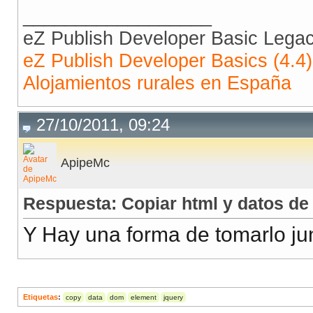
__________________
eZ Publish Developer Basic Lega
eZ Publish Developer Basics (4.4)
Alojamientos rurales en España
27/10/2011, 09:24
ApipeMc
Respuesta: Copiar html y datos de 
Y Hay una forma de tomarlo ju
Etiquetas
:
copy
data
dom
element
jquery