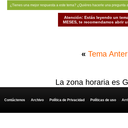
¿Tienes una mejor respuesta a este tema? ¿Quiéres hacerle una pregunta 
Atención: Estás leyendo un tema
MESES, te recomendamos abrir un
«
Tema Anter
La zona horaria es G
Contáctenos
-
Archivo
-
Política de Privacidad
-
Políticas de uso
-
Arr