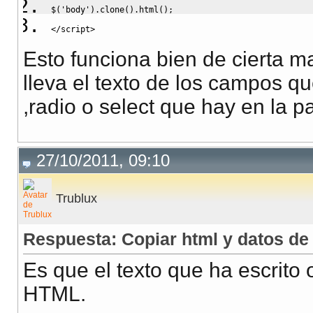
$
(
'body'
)
.
clone
(
)
.
html
(
)
;
</
script
>
Esto funciona bien de cierta 
lleva el texto de los campos qu
,radio o select que hay en la p
27/10/2011, 09:10
Trublux
Respuesta: Copiar html y datos de 
Es que el texto que ha escrito
HTML.