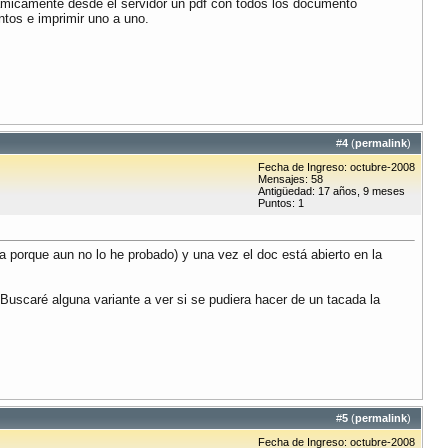
inamicamente desde el servidor un pdf con todos los documento
ntos e imprimir uno a uno.
#
4
(
permalink
)
Fecha de Ingreso: octubre-2008
Mensajes: 58
Antigüedad: 17 años, 9 meses
Puntos: 1
a porque aun no lo he probado) y una vez el doc está abierto en la
Buscaré alguna variante a ver si se pudiera hacer de un tacada la
#
5
(
permalink
)
Fecha de Ingreso: octubre-2008