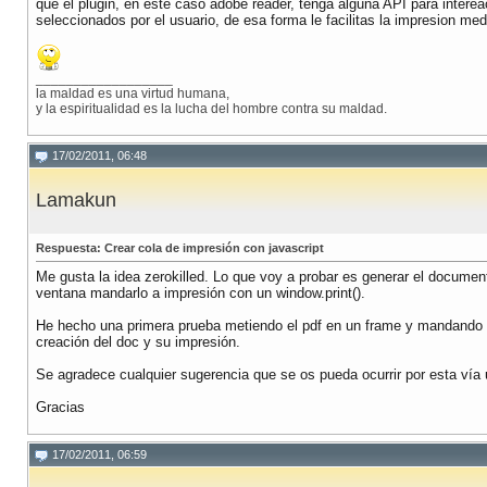
que el plugin, en este caso adobe reader, tenga alguna API para intere
seleccionados por el usuario, de esa forma le facilitas la impresion me
__________________
la maldad es una virtud humana,
y la espiritualidad es la lucha del hombre contra su maldad.
17/02/2011, 06:48
Lamakun
Respuesta: Crear cola de impresión con javascript
Me gusta la idea zerokilled. Lo que voy a probar es generar el docume
ventana mandarlo a impresión con un window.print().
He hecho una primera prueba metiendo el pdf en un frame y mandando la 
creación del doc y su impresión.
Se agradece cualquier sugerencia que se os pueda ocurrir por esta vía 
Gracias
17/02/2011, 06:59