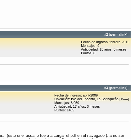
#
2
(
permalink
)
Fecha de Ingreso: febrero-2011
Mensajes: 9
Antigüedad: 15 años, 5 meses
Puntos: 0
#
3
(
permalink
)
Fecha de Ingreso: abril-2009
Ubicación: Isla del Encanto, La Borinqueña [+>==]
Mensajes: 8.050
Antigüedad: 17 años, 3 meses
Puntos: 1485
. (esto si el usuario fuera a cargar el pdf en el navegador). a no ser