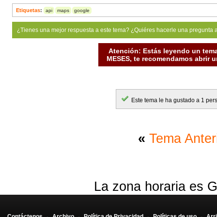
Etiquetas
:
api
maps
google
¿Tienes una mejor respuesta a este tema? ¿Quiéres hacerle una pregunta 
Atención: Estás leyendo un tema
MESES, te recomendamos abrir un
Este tema le ha gustado a 1 per
«
Tema Anter
La zona horaria es G
Contáctenos
-
Archivo
-
Política de Privacidad
-
Políticas de uso
-
Arr