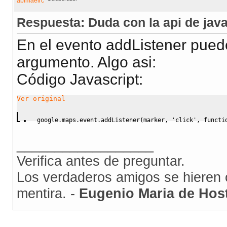
Respuesta: Duda con la api de jav
En el evento addListener puede
argumento. Algo asi:
Código Javascript
:
Ver original
google.
maps
.
event
.
addListener
(
marker
,
'click'
,
functi
__________________
Verifica antes de preguntar.
Los verdaderos amigos se hieren c
mentira. -
Eugenio Maria de Hos