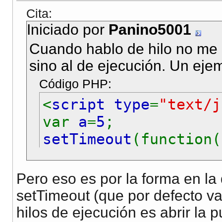
Cita:
Iniciado por
Panino5001
Cuando hablo de hilo no me r
sino al de ejecución. Un eje
Código PHP:
<
script type
=
"text/j
var
a
=
5
;
setTimeout
(function(
alert
(
a
);
</script>
Pero eso es por la forma en la
setTimeout (que por defecto va a
hilos de ejecución es abrir la 