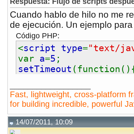
Respuesta: Flujo de scripts despu
Cuando hablo de hilo no me refi
de ejecución. Un ejemplo para
Código PHP:
<
script type
=
"text/ja
var
a
=
5
;
setTimeout
(function()
alert
(
a
);
__________________
</script>
Fast, lightweight, cross-platform 
for building incredible, powerful J
14/07/2011, 10:09