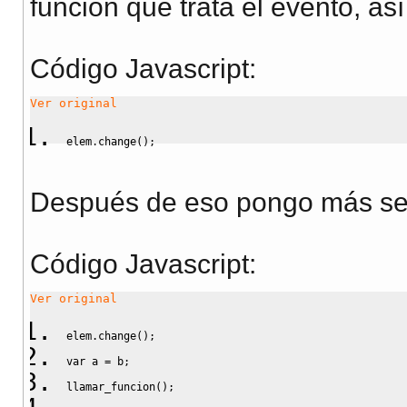
función que trata el evento, así
Código Javascript
:
Ver original
elem.
change
(
)
;
Después de eso pongo más sen
Código Javascript
:
Ver original
elem.
change
(
)
;
var
 a 
=
 b
;
llamar_funcion
(
)
;