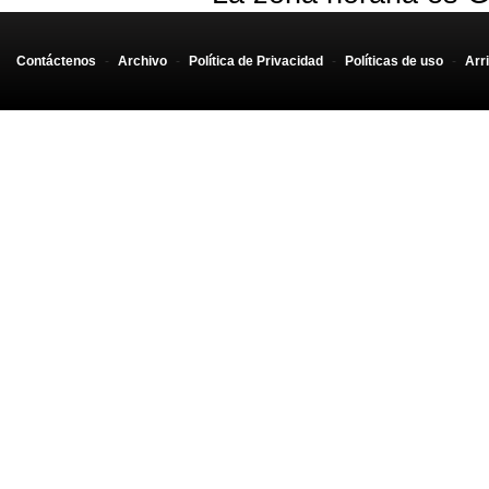
}       
Contáctenos
-
Archivo
-
Política de Privacidad
-
Políticas de uso
-
Arr
function error(erroC){
    if(errorC.code == 0){
        alert("Error desconocido");
    }
    else if(errorC == 1){
        alert("No me dejaste Ubicarte : (");
    }
    else if(errorC == 2){
        alert("Posicion no disponible");
    }
    else if(errorC == 2){
        alert("Me rendi");
    }
}