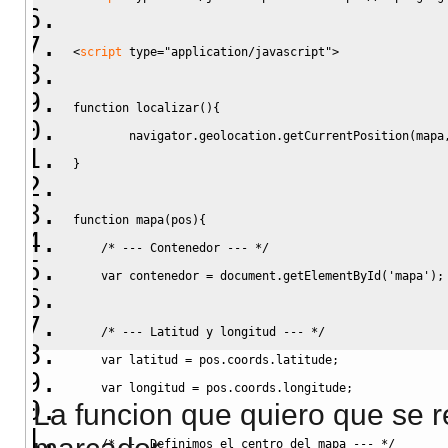
<
script
type
=
"application/javascript"
>
function localizar(){
        navigator.geolocation.getCurrentPosition(mapa
}
function mapa(pos){
    /* --- Contenedor --- */
    var contenedor = document.getElementById('mapa');
    /* --- Latitud y longitud --- */
    var latitud = pos.coords.latitude;
    var longitud = pos.coords.longitude;
La funcion que quiero que se r
    /* --- Definimos el centro del mapa --- */