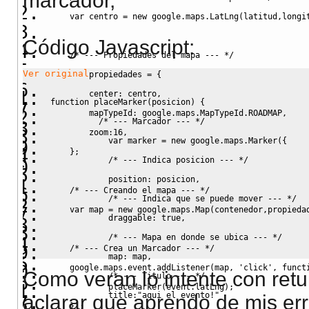
marcador,
    var centro = new google.maps.LatLng(latitud,longi
Código Javascript
:
    /* --- Propiedades del mapa --- */
Ver original
    var propiedades = {
        center: centro,
function
 placeMarker
(
posicion
)
{
        mapTypeId: google.maps.MapTypeId.ROADMAP,
/* --- Marcador --- */
        zoom:16,
var
 marker 
=
new
 google.
maps
.
Marker
(
{
    };
/* --- Indica posicion --- */
            position
:
 posicion
,
    /* --- Creando el mapa --- */
/* --- Indica que se puede mover --- */
    var map = new google.maps.Map(contenedor,propieda
            draggable
:
true
,
/* --- Mapa en donde se ubica --- */
    /* --- Crea un Marcador --- */
            map
:
 map
,
    google.maps.event.addListener(map, 'click', funct
Como veran lo intente con retur
/* --- Titulo --- */
            placeMarker(event.latLng);
            title
:
"aqui el evento!"
aclarar que aprendo de mis er
    });