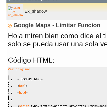
Ex_shadow
Google Maps - Limitar Funcion
Hola miren bien como dice el t
solo se pueda usar una sola ve
Código HTML:
Ver original
<!DOCTYPE html>
<
html
>
<
head
>
<
script
type
=
"text/javascript"
src
=
"https://maps.goog