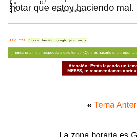
}
)
;
notar que estoy haciendo mal.
return
false
;
      function placeMarker(posicion) {
          /* --- Marcador --- */
}
            var marker = new google.maps.Marker({
Etiquetas
:
funcion
function
google
json
maps
            /* --- Indica posicion --- */
            position: posicion, 
¿Tienes una mejor respuesta a este tema? ¿Quiéres hacerle una pregunta 
            /* --- Indica que se puede mover --- */
Atención: Estás leyendo un tema
            draggable: true,
MESES, te recomendamos abrir un
            /* --- Mapa en donde se ubica --- */
            map: map,
            /* --- Titulo --- */
            title:"aqui el evento!"
«
Tema Anter
        });
                return false;
La zona horaria es G
    }