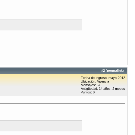
#
2
(
permalink
)
Fecha de Ingreso: mayo-2012
Ubicación: Valencia
Mensajes: 67
Antigüedad: 14 años, 2 meses
Puntos: 0