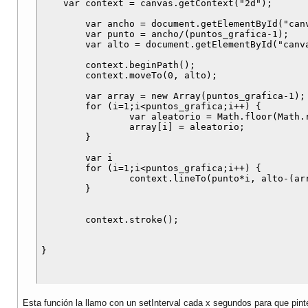
    var context = canvas.getContext("2d");

	var ancho = document.getElementById("canvas").width;

	var punto = ancho/(puntos_grafica-1);

	var alto = document.getElementById("canvas").height;	

	context.beginPath();

	context.moveTo(0, alto);

	var array = new Array(puntos_grafica-1);

	for (i=1;i<puntos_grafica;i++) {

		var aleatorio = Math.floor(Math.random()*101)

		array[i] = aleatorio;

	}

	var i

	for (i=1;i<puntos_grafica;i++) {

		context.lineTo(punto*i, alto-(array[i]));

	} 

	context.stroke();

Esta función la llamo con un setInterval cada x segundos para que pinte