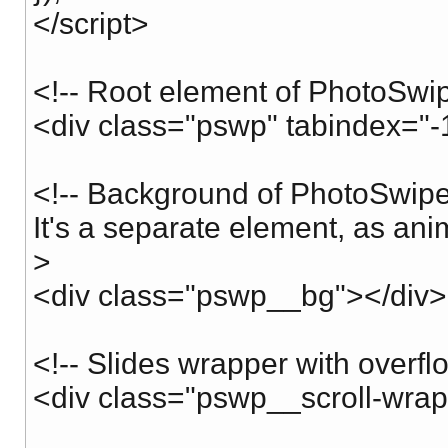
</script>
<!-- Root element of PhotoSwip
<div class="pswp" tabindex="-1
<!-- Background of PhotoSwipe
It's a separate element, as anim
>
<div class="pswp__bg"></div>
<!-- Slides wrapper with overfl
<div class="pswp__scroll-wra