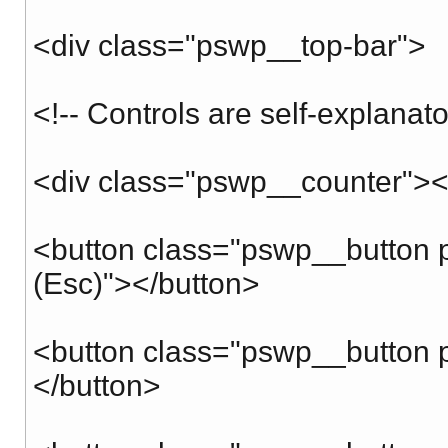
<div class="pswp__top-bar">
<!-- Controls are self-explanat
<div class="pswp__counter"><
<button class="pswp__button p
(Esc)"></button>
<button class="pswp__button p
</button>