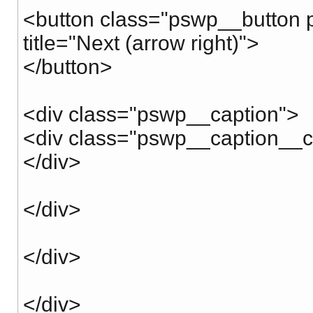
<button class="pswp__button p
title="Next (arrow right)">
</button>
<div class="pswp__caption">
<div class="pswp__caption__c
</div>
</div>
</div>
</div>