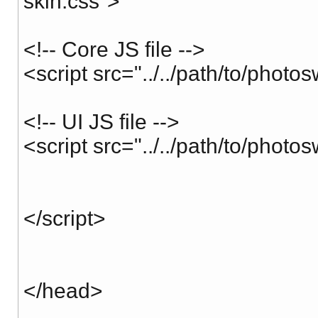
skin.css">
<!-- Core JS file -->
<script src="../../path/to/photo
<!-- UI JS file -->
<script src="../../path/to/photo
</script>
</head>