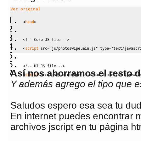
Ver original
<
head
>
<!-- Core JS file -->
<
script
src
=
"js/photoswipe.min.js"
type
=
"text/javascr
<!-- UI JS file -->
Así nos ahorramos el resto d
<
script
src
=
"js/photoswipe-ui-default.min.js"
type
=
"t
Y además agrego el tipo que es 
Saludos espero esa sea tu dud
En internet puedes encontrar 
archivos jscript en tu página h