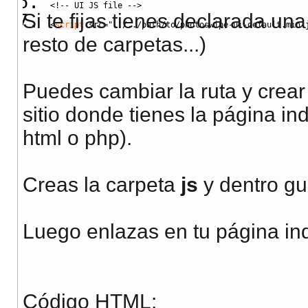
<!-- UI JS file -->
Si te fijas tienes declarada una 
<
script
src
=
"../../path/to/photoswipe-ui-default.min.
resto de carpetas...)
Puedes cambiar la ruta y crea
sitio donde tienes la página in
html o php).
Creas la carpeta
js
y dentro gu
Luego enlazas en tu página in
Código HTML: