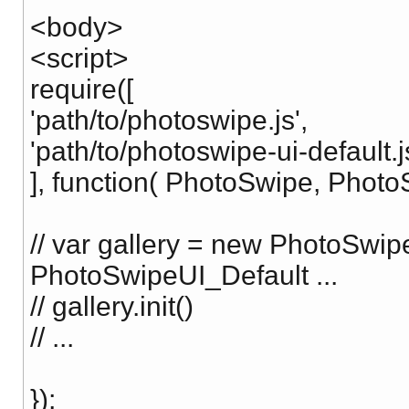
<body>
<script>
require([
'path/to/photoswipe.js',
'path/to/photoswipe-ui-default.j
], function( PhotoSwipe, Photo
// var gallery = new PhotoSwi
PhotoSwipeUI_Default ...
// gallery.init()
// ...
});