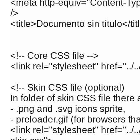
<meta http-equiv="Content-Type
/>
<title>Documento sin título</tit
<!-- Core CSS file -->
<link rel="stylesheet" href="../
<!-- Skin CSS file (optional)
In folder of skin CSS file there 
- .png and .svg icons sprite,
- preloader.gif (for browsers t
<link rel="stylesheet" href="../.