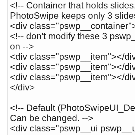
<!-- Container that holds slides
PhotoSwipe keeps only 3 slide
<div class="pswp__container"
<!-- don't modify these 3 pswp
on -->
<div class="pswp__item"></di
<div class="pswp__item"></di
<div class="pswp__item"></di
</div>
<!-- Default (PhotoSwipeUI_Defa
Can be changed. -->
<div class="pswp__ui pswp__u