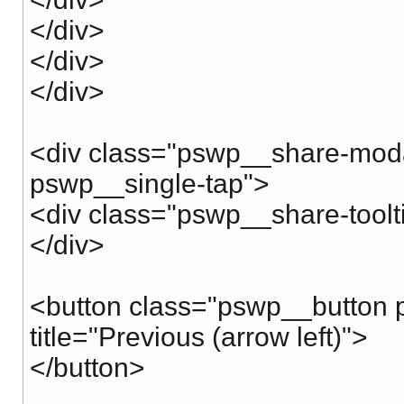
</div>
</div>
</div>
<div class="pswp__share-mod
pswp__single-tap">
<div class="pswp__share-toolt
</div>
<button class="pswp__button p
title="Previous (arrow left)">
</button>