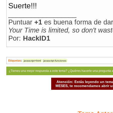
Suerte!!!
__________________
Puntuar
+1
es buena forma de dar 
Your Time is limited, so don't waste
Por:
HackID1
Etiquetas
:
javascript+html
javascript-funciones
¿Tienes una mejor respuesta a este tema? ¿Quiéres hacerle una pregunta 
Atención: Estás leyendo un tema
MESES, te recomendamos abrir un