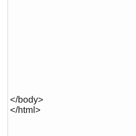
</body>
</html>