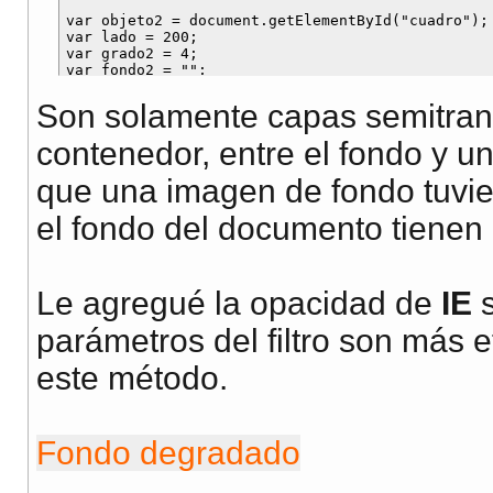
var objeto2 = document.getElementById("cuadro");

var lado = 200;

var grado2 = 4;

var fondo2 = "";

var capas2 = Math.ceil(lado / grado2);

Son solamente capas semitran
for(f=1; f<capas2; f++){

fondo2 += "<div style='position:absolute; top:0;
contenedor, entre el fondo y u
}

que una imagen de fondo tuvie
objeto2.innerHTML = fondo2;

el fondo del documento tienen 
}

onload = dgd;

</script>

<style type="text/css">

body{color:#ffffff; background-color:#000000;}

Le agregué la opacidad de
IE
#cartel{font:900 50px sans-serif; color:#ffffff;p
.fondeg{filter:alpha(opacity=2); opacity:0.02; ba
parámetros del filtro son más 
#cuadro{background-color:#ffff00; position:relati
.capaDeg{filter:alpha(opacity=2); opacity:0.02; b
este método.
</style>

</head>

<body>

Fondo degradado
<h2>Semitransparencia degradada. (FF, IE, Op?)</h
<div id="caja"><div id="cartel">QWERTYUIOP</div><