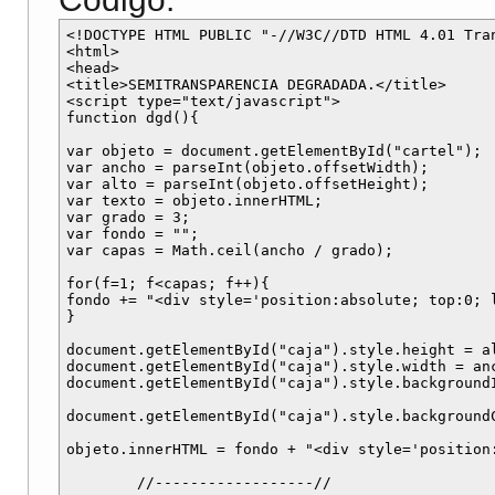
<!DOCTYPE HTML PUBLIC "-//W3C//DTD HTML 4.01 Tra
<html>

<head>

<title>SEMITRANSPARENCIA DEGRADADA.</title>

<script type="text/javascript">

function dgd(){

var objeto = document.getElementById("cartel");

var ancho = parseInt(objeto.offsetWidth);

var alto = parseInt(objeto.offsetHeight);

var texto = objeto.innerHTML;

var grado = 3;

var fondo = "";

var capas = Math.ceil(ancho / grado);

for(f=1; f<capas; f++){

fondo += "<div style='position:absolute; top:0; 
}

document.getElementById("caja").style.height = al
document.getElementById("caja").style.width = anc
document.getElementById("caja").style.background
document.getElementById("caja").style.backgroundC
objeto.innerHTML = fondo + "<div style='position
	//------------------//
