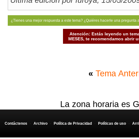
Última edición por furoya; 15/05/200
¿Tienes una mejor respuesta a este tema? ¿Quiéres hacerle una pregunta 
Atención: Estás leyendo un tema
MESES, te recomendamos abrir un
«
Tema Anter
La zona horaria es G
Contáctenos
-
Archivo
-
Política de Privacidad
-
Políticas de uso
-
Arr