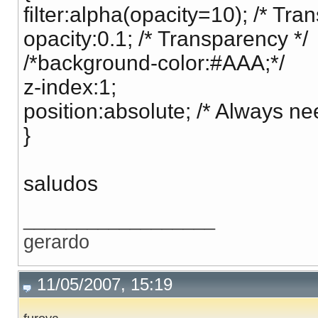
filter:alpha(opacity=10); /* Tra
opacity:0.1; /* Transparency */
/*background-color:#AAA;*/
z-index:1;
position:absolute; /* Always ne
}
saludos
__________________
gerardo
11/05/2007, 15:19