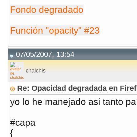
<div id="cuadro"></div>

Fondo degradado
</body>

Función "opacity" #23
07/05/2007, 13:54
chalchis
Re: Opacidad degradada en Firefo
yo lo he manejado asi tanto pa
#capa
{