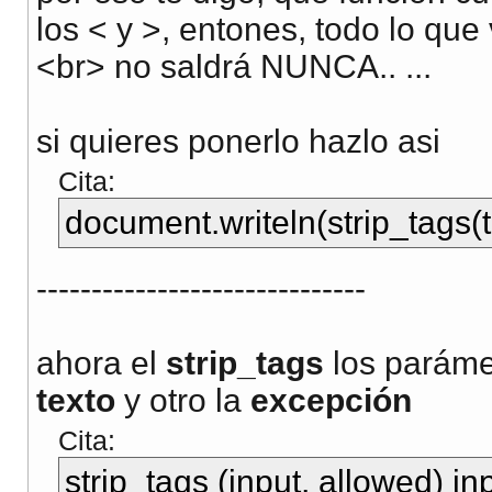
los < y >, entones, todo lo que 
<br> no saldrá NUNCA.. ...
si quieres ponerlo hazlo asi
Cita:
document.writeln(strip_tags(t
------------------------------
ahora el
strip_tags
los paráme
texto
y otro la
excepción
Cita:
strip_tags (input, allowed) in