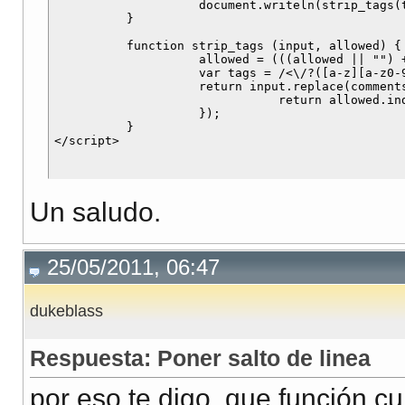
                    document.writeln(strip_tags(te
          }

          function strip_tags (input, allowed) {

                    allowed = (((allowed || "") 
                    var tags = /<\/?([a-z][a-z0-
                    return input.replace(comment
                               return allowed.in
                    });

          }

Un saludo.
25/05/2011, 06:47
dukeblass
Respuesta: Poner salto de linea
por eso te digo, que función c