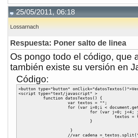
25/05/2011, 06:18
Lossarnach
Respuesta: Poner salto de linea
Os pongo todo el código, que 
también existe su versión en J
Código:
<button type="button" onClick="datosTextos()">Ver
<script type="text/javascript" >

          function datosTextos() {

                    var textos = "";

                    for (var i=0;i < document.get
                             for (var j=0; j<4; j
                                       textos = 
                             }

                     }

		    //var cadena = textos.split("-");
