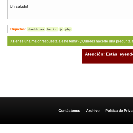
Un saludo!
Etiquetas
:
checkboxes
funcion
js
php
¿Tienes una mejor respuesta a este tema? ¿Quiéres hacerle una pregunta 
Atención: Estás leyend
Contáctenos
-
Archivo
-
Política de Priv