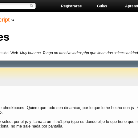
Registrarse
Guías
Aprend
ript
»
es
ros del Web.
Muy buenas, Tengo un archivo index.php que tiene dos selects anidado
e checkboxes. Quiero que todo sea dinamico, por lo que lo he hecho con js. E
o.
o select por el js y llama a un filtro1.php (que es donde elijo lo que tiene qu
iona, no me sale nada por pantalla.