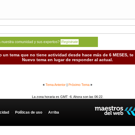
a nuestra comunidad y sus expertos?
Registrate
o un tema que no tiene actividad desde hace más de 6 MESES, t
Nuevo tema en lugar de responder al actual.
«
Tema Anterior
|
Próximo Tema
»
La zona horaria es GMT -6. Ahora son las 06:22.
acidad
-
Políticas de uso
-
Arriba