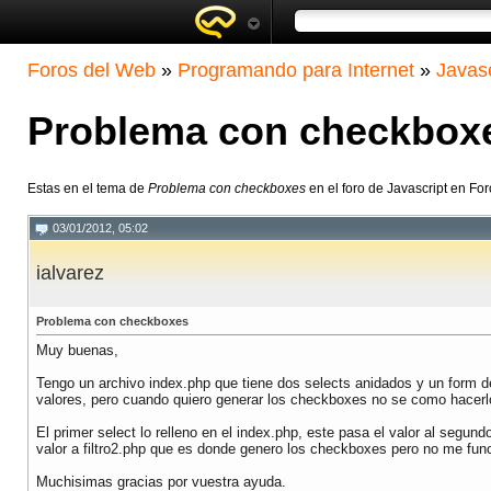
Foros del Web
»
Programando para Internet
»
Javasc
Problema con checkbox
Estas en el tema de
Problema con checkboxes
en el foro de Javascript en Fo
03/01/2012, 05:02
ialvarez
Problema con checkboxes
Muy buenas,
Tengo un archivo index.php que tiene dos selects anidados y un form d
valores, pero cuando quiero generar los checkboxes no se como hacerl
El primer select lo relleno en el index.php, este pasa el valor al segund
valor a filtro2.php que es donde genero los checkboxes pero no me func
Muchisimas gracias por vuestra ayuda.