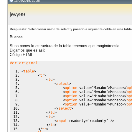
13/09/2015, 10:28
jevy99
Respuesta: Seleccionar valor de select y pasarlo a siguiente celda en una tabla
Buenas.
Si no pones la estructura de la tabla tenemos que imaginárnosla.
Digamos que es así:
Código HTML:
Ver original
<
table
>
<
tr
>
<
td
>
<
select
>
<
option
value
=
"Manabo"
>
Manabo
<
/
op
<
option
value
=
"Menabo"
>
Menabo
<
/
op
<
option
value
=
"Minabo"
>
Minabo
<
/
op
<
option
value
=
"Monabo"
>
Monabo
<
/
op
<
option
value
=
"Munabo"
>
Munabo
<
/
op
<
/
select
>
<
/
td
>
<
td
>
<
input
readonly
=
"readonly"
/
>
<
/
td
>
<
/
tr
>