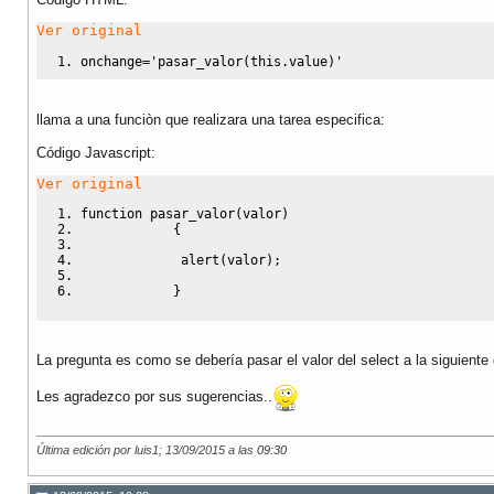
Ver original
onchange='pasar_valor(this.value)'
llama a una funciòn que realizara una tarea especifica:
Código Javascript
:
Ver original
function
 pasar_valor
(
valor
)
{
             alert
(
valor
)
;
}
La pregunta es como se debería pasar el valor del select a la siguiente 
Les agradezco por sus sugerencias..
Última edición por luis1; 13/09/2015 a las
09:30