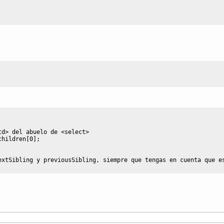
td> del abuelo de <select>
children
[
0
]
;
extSibling y previousSibling, siempre que tengas en cuenta que e