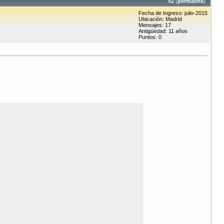
#
2
(
permalink
)
Fecha de Ingreso: julio-2015
Ubicación: Madrid
Mensajes: 17
Antigüedad: 11 años
Puntos: 0