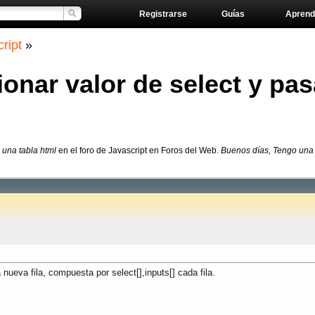
Registrarse
Guías
Aprend
ript
»
ar valor de select y pasa
 una tabla html
en el foro de Javascript en Foros del Web.
Buenos días, Tengo una t
nueva fila, compuesta por select[],inputs[] cada fila.