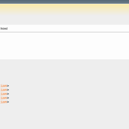
 html
tion
>
tion
>
tion
>
tion
>
tion
>