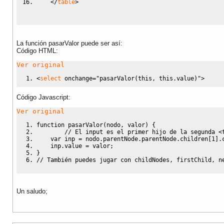
<
/
table
>
La función pasarValor puede ser así:
Código HTML:
Ver original
<
select
onchange
=
"pasarValor(this, this.value)"
>
Código Javascript
:
Ver original
function
 pasarValor
(
nodo
,
 valor
)
{
// El input es el primer hijo de la segunda <
var
 inp 
=
 nodo.
parentNode
.
parentNode
.
children
[
1
]
.
    inp.
value
=
 valor
;
}
// También puedes jugar con childNodes, firstChild, n
Un saludo;