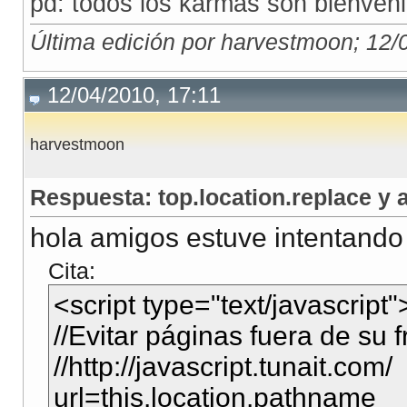
pd: todos los karmas son bienven
Última edición por harvestmoon; 12/
12/04/2010, 17:11
harvestmoon
Respuesta: top.location.replace y 
hola amigos estuve intentando c
Cita:
<script type="text/javascript"
//Evitar páginas fuera de su 
//http://javascript.tunait.com/
url=this.location.pathname