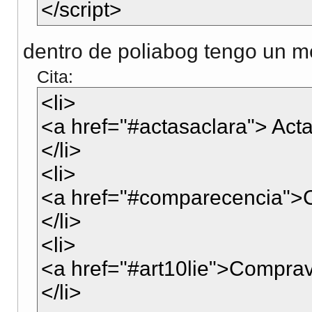
</script>
dentro de poliabog tengo un m
Cita:
<li>
<a href="#actasaclara"> Acta
</li>
<li>
<a href="#comparecencia">
</li>
<li>
<a href="#art10lie">Comprave
</li>