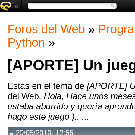
Foros del Web
»
Progra
Python
»
[APORTE] Un jue
Estas en el tema de
[APORTE] U
del Web.
Hola, Hace unos meses
estaba aburrido y quería aprend
hago este juego ).. ...
20/05/2010, 12:55