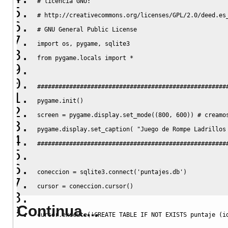
# licencia GNU:
# http://creativecommons.org/licenses/GPL/2.0/deed.es
# GNU General Public License
import
os
,
 pygame
,
 sqlite3
from
 pygame.
locals
import
 *
#####################################################
pygame.
init
(
)
screen 
=
 pygame.
display
.
set_mode
(
(
800
,
600
)
)
# creamo
pygame.
display
.
set_caption
(
"Juego de Rompe Ladrillos
#####################################################
coneccion 
=
 sqlite3.
connect
(
'puntajes.db'
)
cursor 
=
 coneccion.
cursor
(
)
Continua....
cursor.
execute
(
'CREATE TABLE IF NOT EXISTS puntaje (i