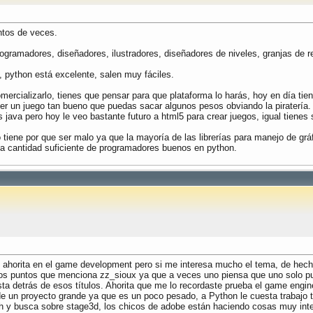
ntos de veces.
programadores, diseñadores, ilustradores, diseñadores de niveles, granjas de r
, python está excelente, salen muy fáciles.
mercializarlo, tienes que pensar para que plataforma lo harás, hoy en día ti
cer un juego tan bueno que puedas sacar algunos pesos obviando la piratería. 
s java pero hoy le veo bastante futuro a html5 para crear juegos, igual tien
 tiene por que ser malo ya que la mayoría de las librerías para manejo de g
la cantidad suficiente de programadores buenos en python.
 ahorita en el game development pero si me interesa mucho el tema, de hec
s los puntos que menciona zz_sioux ya que a veces uno piensa que uno solo 
ta detrás de esos títulos. Ahorita que me lo recordaste prueba el game engi
e un proyecto grande ya que es un poco pesado, a Python le cuesta trabajo 
lash y busca sobre stage3d, los chicos de adobe están haciendo cosas muy i