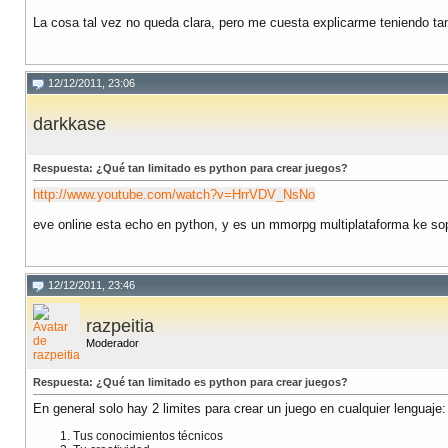
La cosa tal vez no queda clara, pero me cuesta explicarme teniendo ta
12/12/2011, 23:06
darkkase
Respuesta: ¿Qué tan limitado es python para crear juegos?
http://www.youtube.com/watch?v=HrrVDV_NsNo
eve online esta echo en python, y es un mmorpg multiplataforma ke sop
12/12/2011, 23:46
razpeitia
Moderador
Respuesta: ¿Qué tan limitado es python para crear juegos?
En general solo hay 2 limites para crear un juego en cualquier lenguaje:
Tus conocimientos técnicos