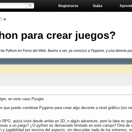
Registrarse
Guías
Aprend
n
»
thon para crear juegos?
o de Python en Foros del Web.
Bueno a ver, ya conozco a Pygame, y una librería pa
gre, en este caso Pyogre.
on que puedo combinar Pygame para crear algo decente a nivel gráfico (sin n
un RPG, quizá visto desde arriba en 2D, o algún adventure, pero la idea es qu
osas a un juego? ¿O python es demasiado limitado en este campo? Orta de mi
 jugabilidad por encima del aspecto, sin descuidar nada de los entornos, e