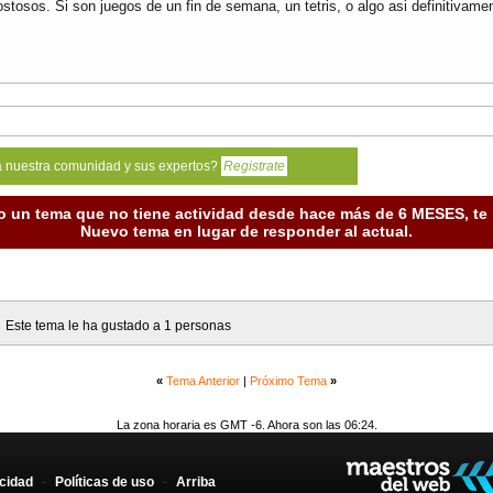
stosos. Si son juegos de un fin de semana, un tetris, o algo asi definitiva
a nuestra comunidad y sus expertos?
Registrate
o un tema que no tiene actividad desde hace más de 6 MESES, t
Nuevo tema en lugar de responder al actual.
Este tema le ha gustado a 1 personas
«
Tema Anterior
|
Próximo Tema
»
La zona horaria es GMT -6. Ahora son las 06:24.
acidad
-
Políticas de uso
-
Arriba