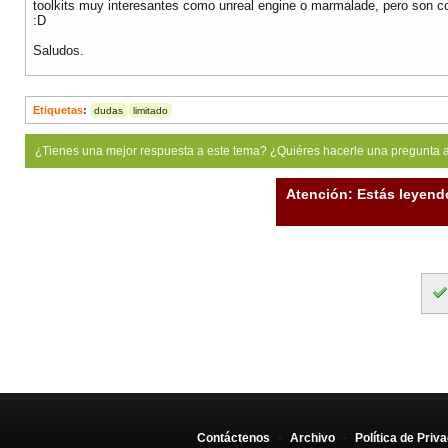
toolkits muy interesantes como unreal engine o marmalade, pero son co
:D
Saludos.
Etiquetas
:
dudas
limitado
¿Tienes una mejor respuesta a este tema? ¿Quiéres hacerle una pregunta 
Atención: Estás leyend
Contáctenos
-
Archivo
-
Política de Priv