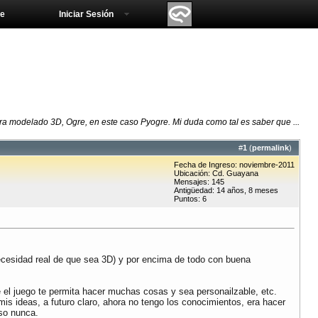
e
Iniciar Sesión
ra modelado 3D, Ogre, en este caso Pyogre. Mi duda como tal es saber que ...
#
1
(
permalink
)
Fecha de Ingreso: noviembre-2011
Ubicación: Cd. Guayana
Mensajes: 145
Antigüedad: 14 años, 8 meses
Puntos: 6
ecesidad real de que sea 3D) y por encima de todo con buena
e el juego te permita hacer muchas cosas y sea personailzable, etc.
s ideas, a futuro claro, ahora no tengo los conocimientos, era hacer
so nunca.