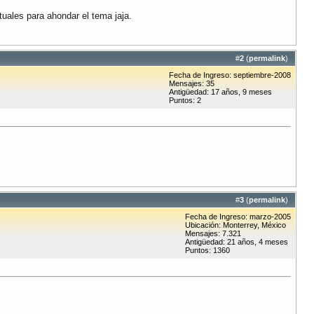
uales para ahondar el tema jaja.
#
2
(
permalink
)
Fecha de Ingreso: septiembre-2008
Mensajes: 35
Antigüedad: 17 años, 9 meses
Puntos: 2
#
3
(
permalink
)
Fecha de Ingreso: marzo-2005
Ubicación: Monterrey, México
Mensajes: 7.321
Antigüedad: 21 años, 4 meses
Puntos: 1360