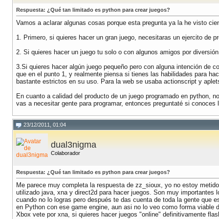
Respuesta: ¿Qué tan limitado es python para crear juegos?
Vamos a aclarar algunas cosas porque esta pregunta ya la he visto cie
1. Primero, si quieres hacer un gran juego, necesitaras un ejercito de 
2. Si quieres hacer un juego tu solo o con algunos amigos por diversión
3.Si quieres hacer algún juego pequeño pero con alguna intención de co
que en el punto 1, y realmente piensa si tienes las habilidades para ha
bastante estrictos en su uso. Para la web se usaba actionscript y aplet
En cuanto a calidad del producto de un juego programado en python, no
vas a necesitar gente para programar, entonces preguntaté si conoces 
23/12/2011, 01:04
dual3nigma
Colaborador
Respuesta: ¿Qué tan limitado es python para crear juegos?
Me parece muy completa la respuesta de zz_sioux, yo no estoy metido
utilizado java, xna y direct2d para hacer juegos. Son muy importante
cuando no lo logras pero después te das cuenta de toda la gente que es
en Python con ese game engine, aun asi no lo veo como forma viable d
Xbox vete por xna, si quieres hacer juegos "online" definitivamente f