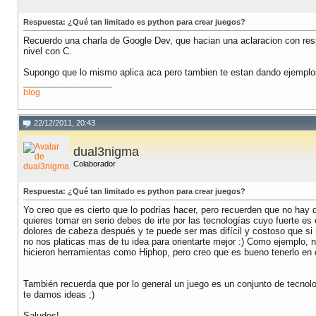
Respuesta: ¿Qué tan limitado es python para crear juegos?
Recuerdo una charla de Google Dev, que hacian una aclaracion con respe
nivel con C.
Supongo que lo mismo aplica aca pero tambien te estan dando ejempl
__________________
blog
22/12/2011, 20:43
dual3nigma
Colaborador
Respuesta: ¿Qué tan limitado es python para crear juegos?
Yo creo que es cierto que lo podrías hacer, pero recuerden que no hay q
quieres tomar en serio debes de irte por las tecnologías cuyo fuerte e
dolores de cabeza después y te puede ser mas difícil y costoso que si
no nos platicas mas de tu idea para orientarte mejor :) Como ejemplo,
hicieron herramientas como Hiphop, pero creo que es bueno tenerlo en
También recuerda que por lo general un juego es un conjunto de tecnol
te damos ideas ;)
Saludos!