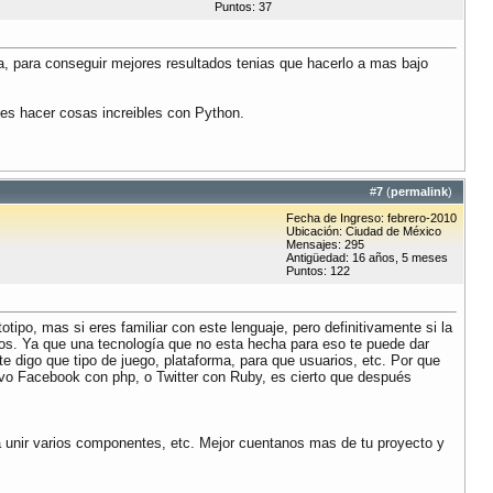
Puntos: 37
ma, para conseguir mejores resultados tenias que hacerlo a mas bajo
s hacer cosas increibles con Python.
#
7
(
permalink
)
Fecha de Ingreso: febrero-2010
Ubicación: Ciudad de México
Mensajes: 295
Antigüedad: 16 años, 5 meses
Puntos: 122
ipo, mas si eres familiar con este lenguaje, pero definitivamente si la
ios. Ya que una tecnología que no esta hecha para eso te puede dar
digo que tipo de juego, plataforma, para que usuarios, etc. Por que
uvo Facebook con php, o Twitter con Ruby, es cierto que después
a unir varios componentes, etc. Mejor cuentanos mas de tu proyecto y