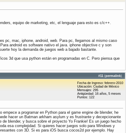
enders, equipo de marketing, etc, el lenguaje para esto es c/c++.
enes pc, mac, iphone, android, web. Para pc, llegamos al mismo caso
Para android es software nativo el java. iphone objective c y son
es suerte hoy la demanda de juegos web a bajado bastante.
ráficos 3d que usa python están en programadas en C. Pero piensa que
#
11
(
permalink
)
Fecha de Ingreso: febrero-2010
Ubicación: Ciudad de México
Mensajes: 295
Antigüedad: 16 años, 5 meses
Puntos: 122
ho empece a programar en Python para el game engine de blender, he
puede hacer un Batman arkham asylum y es frustrante y decepcionante
ne de blender, y busca sobre el proyecto Yo Frankie! Es un juego hecho
toda esa complejidad. Si quieres hacer juegos solo para Windows y
nteresantes con 3D. Si es para iOS busca cocos2d por ejemplo. Hay