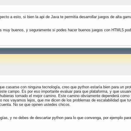
cto a esto, si bien la api de Java te permitia desarrollar juegos de alta ga
os muy buenos, y seguramente si podes hacer buenos juegos con HTML5 pode
ue casarse con ninguna tecnología, creo que python estaría bien para un protot
s este campo. Es por eso importante evaluar para que plataforma, y que usuar
 hubieras tomado el mejor camino. Este camino obviamente dependerá como te 
 no nos vayamos lejos, que me dicen de los problemas de escalabilidad que t
 cuenta. No se que opinen ustedes chicos.
ogías, y no debes de descartar python para lo que convenga, por ejemplo par