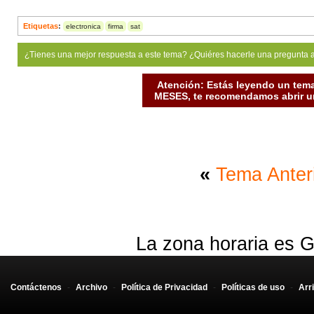
Etiquetas
:
electronica
firma
sat
¿Tienes una mejor respuesta a este tema? ¿Quiéres hacerle una pregunta 
Atención: Estás leyendo un tema
MESES, te recomendamos abrir un
«
Tema Anter
La zona horaria es G
Contáctenos
-
Archivo
-
Política de Privacidad
-
Políticas de uso
-
Arr