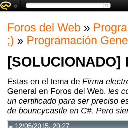
Foros del Web
»
Progra
;)
»
Programación Gene
[SOLUCIONADO] F
Estas en el tema de
Firma elect
General en Foros del Web.
les c
un certificado para ser preciso es
de bouncycastle en C#. Pero siem
12/05/2015, 20:27