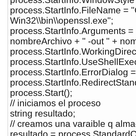
process.StartInfo.FileName = 
Win32\\bin\\openssl.exe";
process.StartInfo.Arguments = "
nombreArchivo + " -out " + no
process.StartInfo.WorkingDire
process.StartInfo.UseShellExec
process.StartInfo.ErrorDialog =
process.StartInfo.RedirectStan
process.Start();
// iniciamos el proceso
string resultado;
// creamos una varaible q alma
resultado = process.Standard