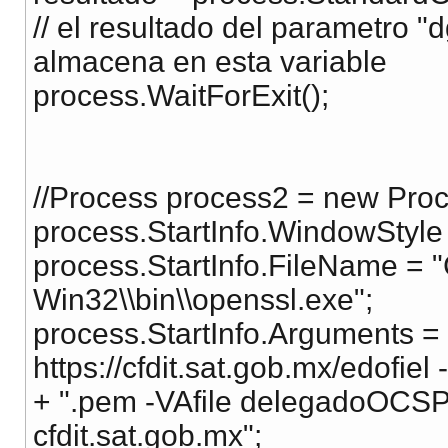
// el resultado del parametro "
almacena en esta variable
process.WaitForExit();
//Process process2 = new Proc
process.StartInfo.WindowStyl
process.StartInfo.FileName = 
Win32\\bin\\openssl.exe";
process.StartInfo.Arguments =
https://cfdit.sat.gob.mx/edofie
+ ".pem -VAfile delegadoOCS
cfdit.sat.gob.mx";