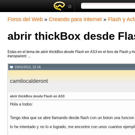
Foros del Web
»
Creando para Internet
»
Flash y Act
abrir thickBox desde Fl
Estas en el tema de
abrir thickBox desde Flash en AS3
en el foro de Flash y A
transparent. ...
19/01/2012, 22:16
camilocalderont
abrir thickBox desde Flash en AS3
Hola a todos:
Tengo idea que se abre llamando desde flash con un boton una funcion 
lo he intentado y no lo e logrado, me encontre con unos cuantos ejem