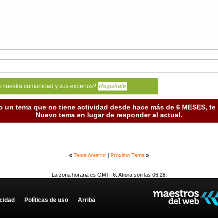
a nuestra comunidad y sus expertos?
Registrate
o un tema que no tiene actividad desde hace más de 6 MESES, t
Nuevo tema en lugar de responder al actual.
«
Tema Anterior
|
Próximo Tema
»
La zona horaria es GMT -6. Ahora son las 06:26.
acidad
-
Políticas de uso
-
Arriba