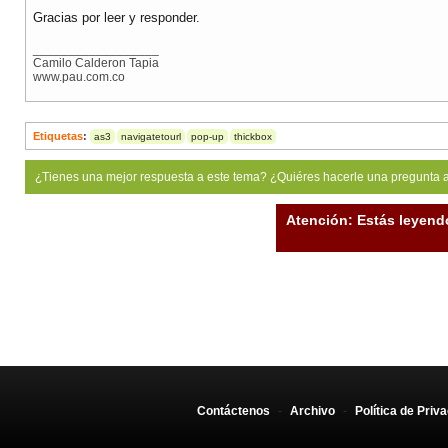
Gracias por leer y responder.
__________________
Camilo Calderon Tapia
www.pau.com.co
Etiquetas
:
as3
navigatetourl
pop-up
thickbox
¿Tienes una mejor respuesta a este tema? ¿Quiéres hacerle una pregunta 
Atención: Estás leyend
Contáctenos
-
Archivo
-
Política de Priv