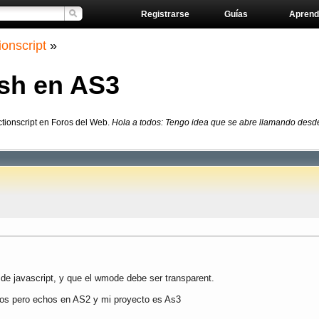
Registrarse
Guías
Aprend
ionscript
»
ash en AS3
ctionscript en Foros del Web.
Hola a todos: Tengo idea que se abre llamando desde
de javascript, y que el wmode debe ser transparent.
plos pero echos en AS2 y mi proyecto es As3