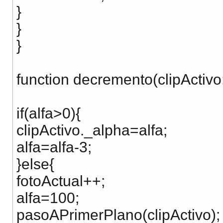
}
}
}
function decremento(clipActivo
if(alfa>0){
clipActivo._alpha=alfa;
alfa=alfa-3;
}else{
fotoActual++;
alfa=100;
pasoAPrimerPlano(clipActivo);