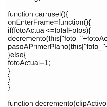
function carrusel(){
onEnterFrame=function(){
if(fotoActual<=totalFotos){
decremento(this["foto_"+fotoAct
pasoAPrimerPlano(this["foto_"+
}else{
fotoActual=1;
}
}
}
function decremento(clipActivo