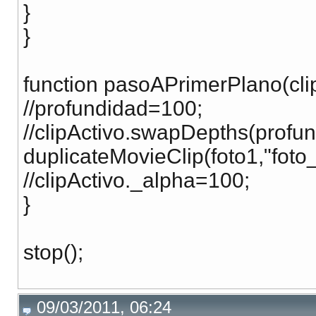
}
}
function pasoAPrimerPlano(clip
//profundidad=100;
//clipActivo.swapDepths(profun
duplicateMovieClip(foto1,"foto
//clipActivo._alpha=100;
}
stop();
09/03/2011, 06:24