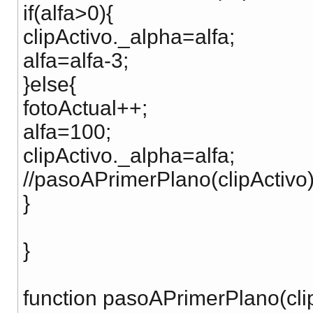
if(alfa>0){
clipActivo._alpha=alfa;
alfa=alfa-3;
}else{
fotoActual++;
alfa=100;
clipActivo._alpha=alfa;
//pasoAPrimerPlano(clipActivo)
}
}
function pasoAPrimerPlano(clip