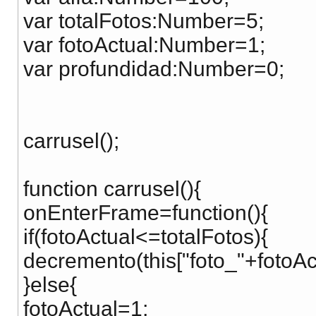
var totalFotos:Number=5;
var fotoActual:Number=1;
var profundidad:Number=0;
carrusel();
function carrusel(){
onEnterFrame=function(){
if(fotoActual<=totalFotos){
decremento(this["foto_"+fotoAct
}else{
fotoActual=1;