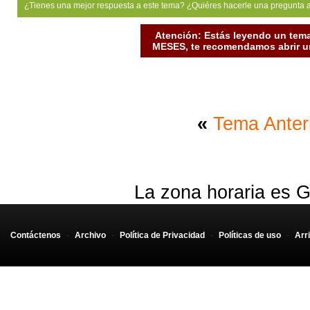
¿Tienes una mejor respuesta a este tema? ¿Quiéres hacerle una pregunta 
Atención: Estás leyendo un tema
MESES, te recomendamos abrir un
«
Tema Anter
La zona horaria es G
Contáctenos
-
Archivo
-
Política de Privacidad
-
Políticas de uso
-
Arr