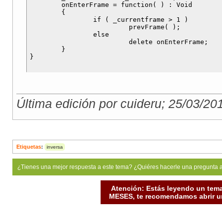
        onEnterFrame = function( ) : Void

        {

                if ( _currentframe > 1 )

                         prevFrame( );

                else

                         delete onEnterFrame;

        }

Última edición por cuideru; 25/03/20
Etiquetas
:
inversa
¿Tienes una mejor respuesta a este tema? ¿Quiéres hacerle una pregunta 
Atención: Estás leyendo un tema
MESES, te recomendamos abrir un