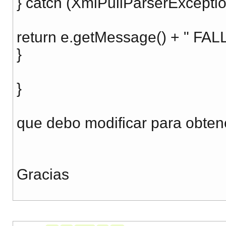
} catch (XmlPullParserExceptio
return e.getMessage() + " FAL
}
}
que debo modificar para obten
Gracias