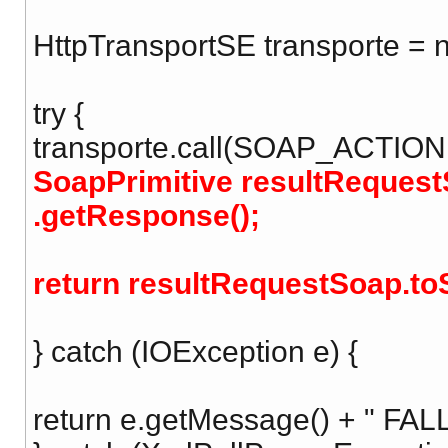
HttpTransportSE transporte =
try {
transporte.call(SOAP_ACTION,
SoapPrimitive resultRequest
.getResponse();
return resultRequestSoap.toS
} catch (IOException e) {
return e.getMessage() + " FAL