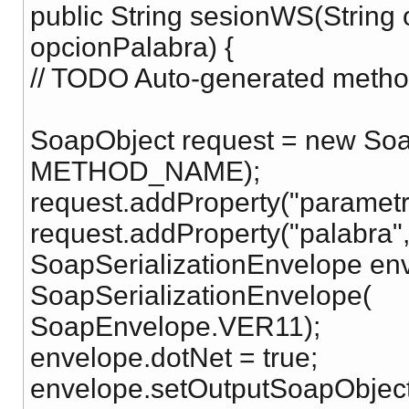
public String sesionWS(String
opcionPalabra) {
// TODO Auto-generated metho
SoapObject request = new S
METHOD_NAME);
request.addProperty("parametr
request.addProperty("palabra"
SoapSerializationEnvelope en
SoapSerializationEnvelope(
SoapEnvelope.VER11);
envelope.dotNet = true;
envelope.setOutputSoapObject