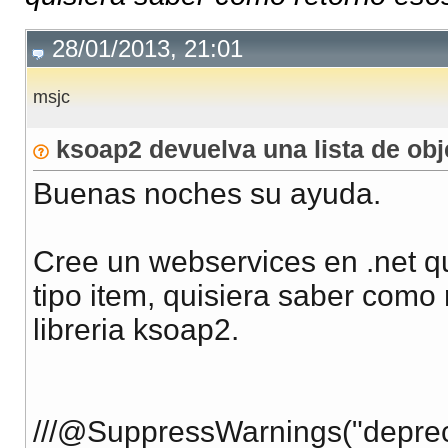
28/01/2013, 21:01
msjc
ksoap2 devuelva una lista de obj
Buenas noches su ayuda.
Cree un webservices en .net q
tipo item, quisiera saber como
libreria ksoap2.
///@SuppressWarnings("deprec