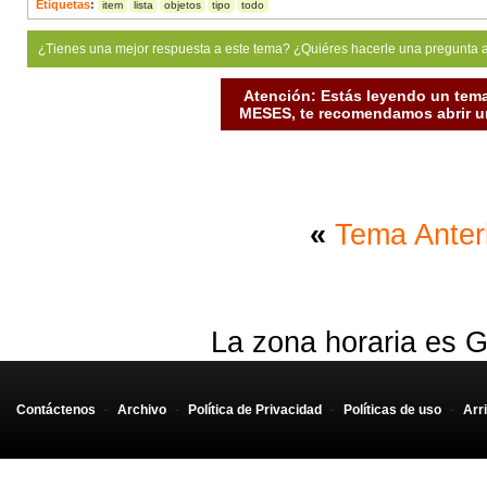
Etiquetas
:
item
lista
objetos
tipo
todo
¿Tienes una mejor respuesta a este tema? ¿Quiéres hacerle una pregunta 
Atención: Estás leyendo un tema
MESES, te recomendamos abrir un
«
Tema Anter
La zona horaria es G
Contáctenos
-
Archivo
-
Política de Privacidad
-
Políticas de uso
-
Arr