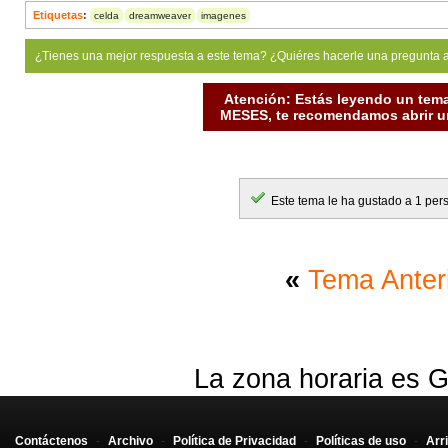
Etiquetas
:
celda
dreamweaver
imagenes
¿Tienes una mejor respuesta a este tema? ¿Quiéres hacerle una pregunta 
Atención: Estás leyendo un tema
MESES, te recomendamos abrir un
Este tema le ha gustado a 1 per
«
Tema Anter
La zona horaria es G
Contáctenos
-
Archivo
-
Política de Privacidad
-
Políticas de uso
-
Arr