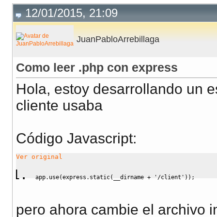
12/01/2015, 21:09
JuanPabloArrebillaga
Como leer .php con express
Hola, estoy desarrollando un es
cliente usaba
Código Javascript
:
Ver original
app.
use
(
express.
static
(
__dirname 
+
'/client'
)
)
;
pero ahora cambie el archivo i