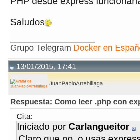
PHP desde express funcionarí
Saludos
__________________
Grupo Telegram
Docker en Españ
13/01/2015, 17:41
JuanPabloArrebillaga
Respuesta: Como leer .php con ex
Cita:
Iniciado por
Carlangueitor
Claro que no, o usas expres