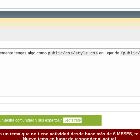
blemente tengas algo como
en lugar de
public/css/style.css
/public
a nuestra comunidad y sus expertos?
Registrate
o un tema que no tiene actividad desde hace más de 6 MESES, t
Nuevo tema en lugar de responder al actual.