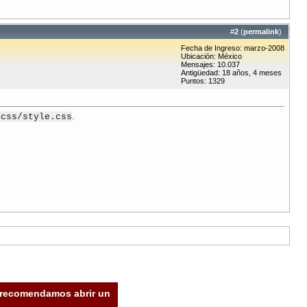
#
2
(
permalink
)
Fecha de Ingreso: marzo-2008
Ubicación: México
Mensajes: 10.037
Antigüedad: 18 años, 4 meses
Puntos: 1329
.
/css/style.css
e recomendamos abrir un