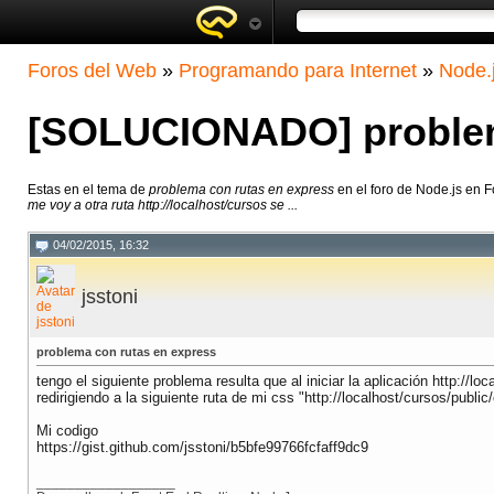
Foros del Web
»
Programando para Internet
»
Node.
[SOLUCIONADO] problem
Estas en el tema de
problema con rutas en express
en el foro de Node.js en 
me voy a otra ruta http://localhost/cursos se ...
04/02/2015, 16:32
jsstoni
problema con rutas en express
tengo el siguiente problema resulta que al iniciar la aplicación http://l
redirigiendo a la siguiente ruta de mi css "http://localhost/cursos/publ
Mi codigo
https://gist.github.com/jsstoni/b5bfe99766fcfaff9dc9
__________________