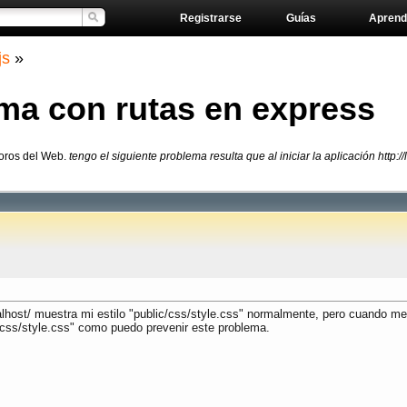
Registrarse
Guías
Aprend
js
»
a con rutas en express
Foros del Web.
tengo el siguiente problema resulta que al iniciar la aplicación http:
ocalhost/ muestra mi estilo "public/css/style.css" normalmente, pero cuando me 
ic/css/style.css" como puedo prevenir este problema.