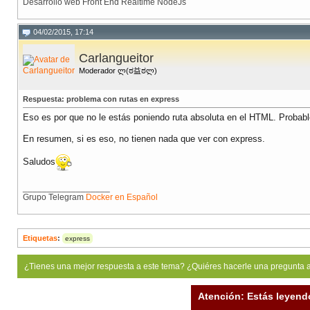
Desarrollo web Front End Realtime NodeJs
04/02/2015, 17:14
Carlangueitor
Moderador ლ(ಠ益ಠლ)
Respuesta: problema con rutas en express
Eso es por que no le estás poniendo ruta absoluta en el HTML. Proba
En resumen, si es eso, no tienen nada que ver con express.
Saludos
__________________
Grupo Telegram
Docker en Español
Etiquetas
:
express
¿Tienes una mejor respuesta a este tema? ¿Quiéres hacerle una pregunta 
Atención: Estás leyend