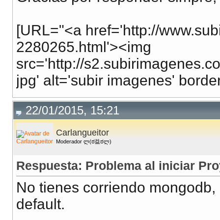
[URL="<a href='http://www.sub
2280265.html'><img
src='http://s2.subirimagenes.
jpg' alt='subir imagenes' borde
22/01/2015, 15:21
Carlangueitor
Moderador ლ(ಠ益ಠლ)
Respuesta: Problema al iniciar Pr
No tienes corriendo mongodb, o 
default.