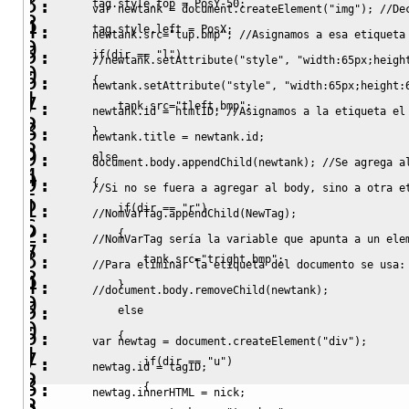
    tag.
style
.
top
=
 PosY
-
50
;
var
 newtank 
=
 document.
createElement
(
"img"
)
;
//De
    tag.
style
.
left
=
 PosX
;
    newtank.
src
=
"tup.bmp"
;
//Asignamos a esa etiqueta
if
(
dir 
==
"l"
)
//newtank.setAttribute("style", "width:65px;heigh
{
    newtank.
setAttribute
(
"style"
,
"width:65px;height:
        tank.
src
=
"tleft.bmp"
;
    newtank.
id
=
 htmlID
;
//Asignamos a la etiqueta el
}
    newtank.
title
=
 newtank.
id
;
else
    document.
body
.
appendChild
(
newtank
)
;
//Se agrega a
{
//Si no se fuera a agregar al body, sino a otra e
if
(
dir 
==
"r"
)
//NomVarTag.appendChild(NewTag);
{
//NomVarTag sería la variable que apunta a un ele
            tank.
src
=
"tright.bmp"
;
//Para eliminar la etiqueta del documento se usa:
}
//document.body.removeChild(newtank);
else
{
var
 newtag 
=
 document.
createElement
(
"div"
)
;
if
(
dir 
==
"u"
)
    newtag.
id
=
 tagID
;
{
    newtag.
innerHTML
=
 nick
;