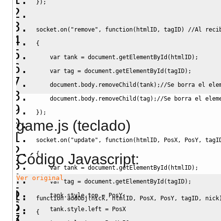
}
)
;
socket.
on
(
"remove"
,
function
(
htmlID
,
 tagID
)
//Al reci
{
var
 tank 
=
 document.
getElementById
(
htmlID
)
;
var
 tag 
=
 document.
getElementById
(
tagID
)
;
    document.
body
.
removeChild
(
tank
)
;
//Se borra el ele
    document.
body
.
removeChild
(
tag
)
;
//Se borra el elem
}
)
;
game.js (teclado)
socket.
on
(
"update"
,
function
(
htmlID
,
 PosX
,
 PosY
,
 tagI
{
Código Javascript
:
var
 tank 
=
 document.
getElementById
(
htmlID
)
;
Ver original
var
 tag 
=
 document.
getElementById
(
tagID
)
;
    tank.
style
.
top
=
 PosY
;
function
 addObj
(
nick
,
 htmlID
,
 PosX
,
 PosY
,
 tagID
,
 nick
    tank.
style
.
left
=
 PosX
{