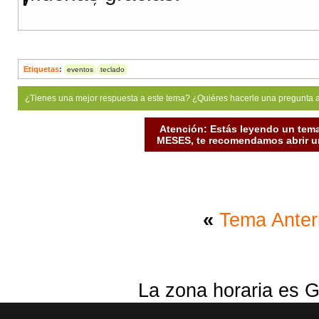
{
<
/
body
>
if
(
e.
keyCode
==
38
)
<
/
html
>
{
                dir 
=
"u"
;
Etiquetas
:
eventos
teclado
                move
(
0
,
-
moveBy
,
 dir
)
;
¿Tienes una mejor respuesta a este tema? ¿Quiéres hacerle una pregunta 
}
else
Atención: Estás leyendo un tema
MESES, te recomendamos abrir un
{
if
(
e.
keyCode
==
40
)
{
                    dir 
=
"d"
;
«
Tema Anter
                    move
(
0
,
 moveBy
,
 dir
)
;
}
}
La zona horaria es G
}
}