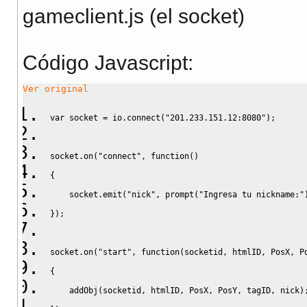
gameclient.js (el socket)
Código Javascript
:
Ver original
var
 socket 
=
 io.
connect
(
"201.233.151.12:8080"
)
;
socket.
on
(
"connect"
,
function
(
)
{
    socket.
emit
(
"nick"
,
 prompt
(
"Ingresa tu nickname:"
}
)
;
socket.
on
(
"start"
,
function
(
socketid
,
 htmlID
,
 PosX
,
 P
{
    addObj
(
socketid
,
 htmlID
,
 PosX
,
 PosY
,
 tagID
,
 nick
)