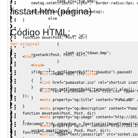
                tank.
src
=
"tup.bmp"
;
    newtag.
setAttribute
(
"style"
,
"border-radius:5px; 
iisstart.htm (página)
}
    document.
body
.
appendChild
(
newtag
)
;
else
}
{
Código HTML:
if
(
dir 
==
"d"
)
function
 move
(
PosX
,
 PosY
,
 dir
)
Ver original
{
{
                    tank.
src
=
"tdown.bmp"
;
    movetank
(
PosX
,
 PosY
,
 dir
)
;
<
html
>
}
<
head
>
}
if
(
document.
getElementById
(
"tankaudio"
)
.
paused
)
<
title
>
Game Test :)
<
/
title
>
}
{
<
link
href
=
"pumavatar.ico"
rel
=
"shortcut icon
}
        document.
getElementById
(
"tankaudio"
)
.
play
(
)
;
<
link
rel
=
"stylesheet"
href
=
"css2.css"
type
=
"
}
)
;
}
<
meta
 property
=
"og:title"
content
=
"PuMaLaND"
}
<
meta
 property
=
"og:description"
content
=
"Puma
function
 movetank
(
PosX
,
 PosY
,
 dir
)
<
meta
 property
=
"og:image"
content
=
"http://201
{
//document.body.onkeydown = function(e){moveElement(e
<
meta
 property
=
"og:url"
content
=
"http://201.2
    socket.
emit
(
"move"
,
 PosX
,
 PosY
,
 dir
)
;
function
 moveElement
(
e
)
<
script
type
=
"text/javascript"
src
=
"socket.io