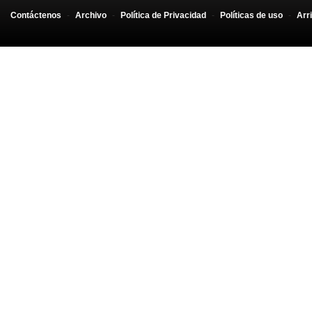
}
Contáctenos
-
Archivo
-
Política de Privacidad
-
Políticas de uso
-
Arr
//document.body.onkeyup = function(){pauseMusic()};
function
 pauseMusic
(
)
{
    document.
getElementById
(
"tankaudio"
)
.
pause
(
)
;
}