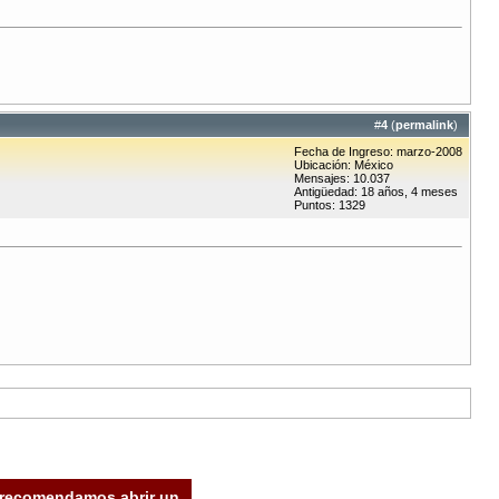
#
4
(
permalink
)
Fecha de Ingreso: marzo-2008
Ubicación: México
Mensajes: 10.037
Antigüedad: 18 años, 4 meses
Puntos: 1329
e recomendamos abrir un