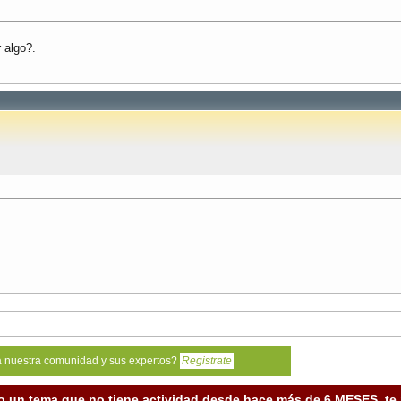
 algo?.
a nuestra comunidad y sus expertos?
Registrate
o un tema que no tiene actividad desde hace más de 6 MESES, t