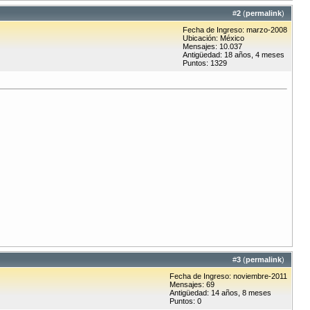
#
2
(
permalink
)
Fecha de Ingreso: marzo-2008
Ubicación: México
Mensajes: 10.037
Antigüedad: 18 años, 4 meses
Puntos: 1329
#
3
(
permalink
)
Fecha de Ingreso: noviembre-2011
Mensajes: 69
Antigüedad: 14 años, 8 meses
Puntos: 0