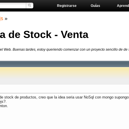
Registrarse
Guías
Aprend
js
»
de Stock - Venta
del Web.
Buenas tardes, estoy queriendo comenzar con un proyecto sencillo de de 
 stock de productos, creo que la idea seria usar NoSql con mongo supongo y 
js?.
nton.