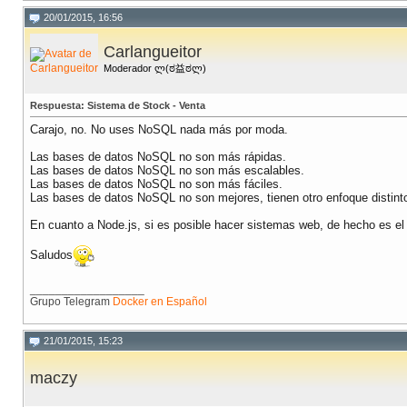
20/01/2015, 16:56
Carlangueitor
Moderador ლ(ಠ益ಠლ)
Respuesta: Sistema de Stock - Venta
Carajo, no. No uses NoSQL nada más por moda.
Las bases de datos NoSQL no son más rápidas.
Las bases de datos NoSQL no son más escalables.
Las bases de datos NoSQL no son más fáciles.
Las bases de datos NoSQL no son mejores, tienen otro enfoque distinto
En cuanto a Node.js, si es posible hacer sistemas web, de hecho es el
Saludos
__________________
Grupo Telegram
Docker en Español
21/01/2015, 15:23
maczy