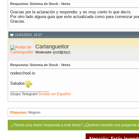
Respuesta: Sistema de Stock - Venta
Gracias por la aclaración y responder, y es muy cierto lo que decís.
Por otro lado alguna guia que este actualizada como para comenzar por
Gracias.
21/01/2015, 15:27
Carlangueitor
Moderador ლ(ಠ益ಠლ)
Respuesta: Sistema de Stock - Venta
nodeschool.io
Saludos
__________________
Grupo Telegram
Docker en Español
Etiquetas
:
Ninguno
¿Tienes una mejor respuesta a este tema? ¿Quiéres hacerle una pregunta 
Atención: Estás leyend