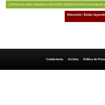
¿Tienes una mejor respuesta a este tema? ¿Quiéres hacerle una pregunta 
Atención: Estás leyend
Contáctenos
-
Archivo
-
Política de Priv