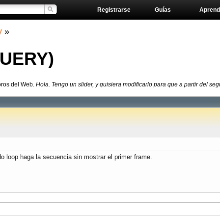
Registrarse
Guías
Aprend
y
»
JQUERY)
oros del Web.
Hola. Tengo un slider, y quisiera modificarlo para que a partir del se
ndo loop haga la secuencia sin mostrar el primer frame.