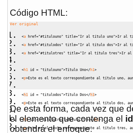
Código HTML:
Ver original
<
a
href
=
"#titulouno"
title
=
"Ir al título uno"
>
Ir al t
<
a
href
=
"#titulodos"
title
=
"Ir al título dos"
>
Ir al t
<
a
href
=
"#titulotres"
title
=
"Ir al título tres"
>
Ir al
<
h1
id
=
"titulouno"
>
Título Uno
<
/
h1
>
<
p
>
Este es el texto correspondiente al título uno, au
<
h1
id
=
"titulodos"
>
Título Dos
<
/
h1
>
<
p
>
Este es el texto correspondiente al título dos, au
De esta forma, cada vez que de
el elemento que contenga el
id
<
h1
id
=
"titulotres"
>
Título Tres
<
/
h1
>
obtendrá el enfoque.
<
p
>
Este es el texto correspondiente al título tres, a