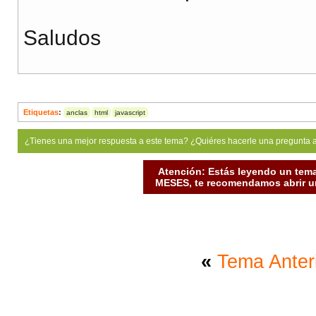
Saludos
Etiquetas
:
anclas
html
javascript
¿Tienes una mejor respuesta a este tema? ¿Quiéres hacerle una pregunta 
Atención: Estás leyendo un tema
MESES, te recomendamos abrir un
«
Tema Anter