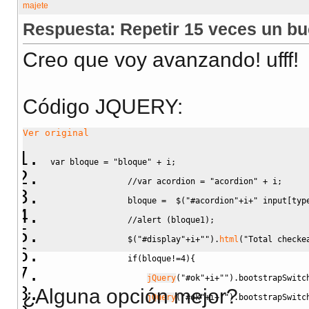
Respuesta: Repetir 15 veces un bu
Creo que voy avanzando! ufff!
Código JQUERY:
Ver original
var
 bloque 
=
"bloque"
+
 i
;
//var acordion = "acordion" + i;
                bloque 
=
$
(
"#acordion"
+
i
+
" input[typ
//alert (bloque1);
$
(
"#display"
+
i
+
""
)
.
html
(
"Total checke
if
(
bloque
!=
4
)
{
jQuery
(
"#ok"
+
i
+
""
)
.
bootstrapSwitc
¿Alguna opción mejor?
jQuery
(
"#ok"
+
i
+
""
)
.
bootstrapSwitc