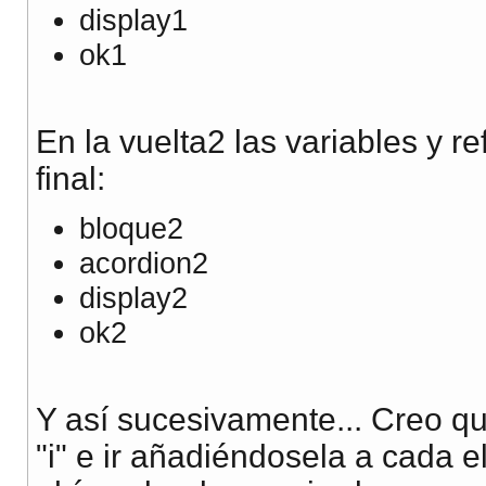
display1
ok1
En la vuelta2 las variables y re
final:
bloque2
acordion2
display2
ok2
Y así sucesivamente... Creo qu
"i" e ir añadiéndosela a cada e