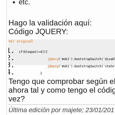
etc.
Hago la validación aquí:
Código JQUERY:
Ver original
if
(
bloque1
!=
4
]
)
{
jQuery
(
'#ok1'
)
.
bootstrapSwitch
(
'disab
jQuery
(
'#ok1'
)
.
bootstrapSwitch
(
'state
}
Tengo que comprobar según el
ahora tal y como tengo el código
vez?
Última edición por majete; 23/01/201