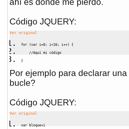
ahí es donde me pierdo.
Código JQUERY:
Ver original
for
(
var
 i
=
0
;
 i
<
16
;
 i
++
)
{
//Aquí mi código
}
Por ejemplo para declarar una v
bucle?
Código JQUERY:
Ver original
var
 bloque
+
i