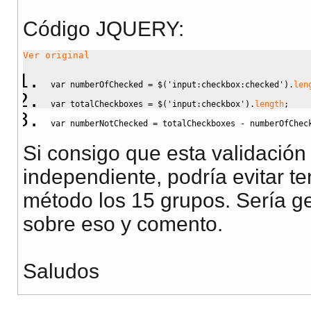
Código JQUERY:
Ver original
var
 numberOfChecked 
=
$
(
'input:checkbox:checked'
)
.
len
var
 totalCheckboxes 
=
$
(
'input:checkbox'
)
.
length
;
var
 numberNotChecked 
=
 totalCheckboxes 
-
 numberOfChec
Si consigo que esta validación
independiente, podría evitar t
método los 15 grupos. Sería ge
sobre eso y comento.
Saludos