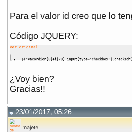
Para el valor id creo que lo ten
Código JQUERY:
Ver original
$
(
"#acordion[B]+i[/B] input[type='checkbox']:checked"
¿Voy bien?
Gracias!!
23/01/2017, 05:26
majete