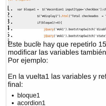
var
 bloque1 
=
$
(
"#acordion1 input[type='checkbox']:c
$
(
"#display1"
)
.
html
(
"Total checkeados  = 
if
(
bloque1
!=
4
)
{
jQuery
(
'#ok1'
)
.
bootstrapSwitch
(
'disab
jQuery
(
'#ok1'
)
.
bootstrapSwitch
(
'state
Este bucle hay que repetirlo 
}
modificar las variables tambié
Por ejemplo:
En la vuelta1 las variables y re
final:
bloque1
acordion1