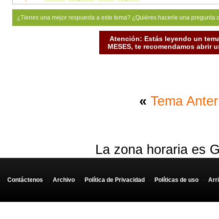
¿Tienes una mejor respuesta a este tema? ¿Quiéres hacerle una pregunta 
Atención: Estás leyendo un tema
MESES, te recomendamos abrir un
«
Tema Anter
La zona horaria es G
Contáctenos
-
Archivo
-
Política de Privacidad
-
Políticas de uso
-
Arr