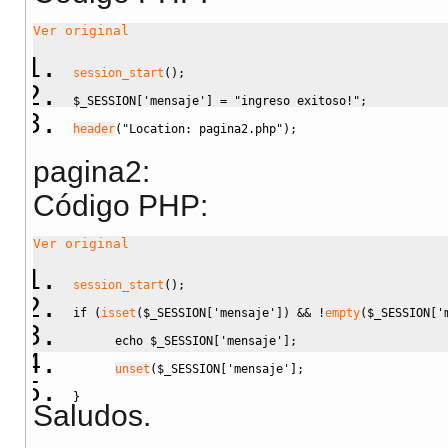
Ver original
session_start
(
)
;
$_SESSION
[
'mensaje'
]
=
"ingreso exitoso!"
;
header
(
"Location: pagina2.php"
)
;
pagina2:
Código PHP:
Ver original
session_start
(
)
;
if
(
isset
(
$_SESSION
[
'mensaje'
]
)
&&
!
empty
(
$_SESSION
[
'
echo
$_SESSION
[
'mensaje'
]
;
unset
(
$_SESSION
[
'mensaje'
]
;
}
Saludos.