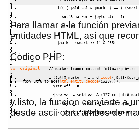
if
(
(
$old_val
&
$mark
)
==
(
(
$mark
$utf8_marker
=
$byte_ctr
-
1
;
Para llamar a la función previ
break
;
entidades HTML, así que recom
}
$mark
=
(
$mark
<<
1
)
&
255
;
}
Código PHP:
}
Ver original
// marker found: collect following bytes 
if
(
$utf8_marker
>
1
 and 
isset
(
$utf
{
$str_
foxy_utf8_to_nce
(
html_entity_decode
(
&
#237;));
$str_off
=
0
;
$new_val
=
$old_val
&
(
127
>>
$utf8_mar
y listo, la funcion convierte a
for
(
$byte_ctr
=
$utf8_marker
;
$byte_ctr
desde ascii para ambos de ma
// check if following chars are UTF8 
// UTF8 and ord() > 127 
if
(
(
ord
(
$utf
{
$str_pos
+
1
}
)
&
192
)
=
$new_val
=
$new_val
<<
6
;