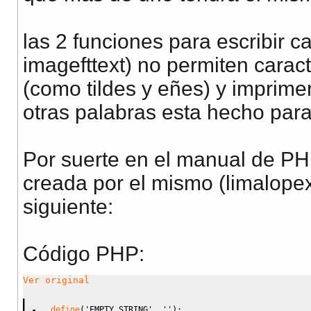
las 2 funciones para escribir c
imagefttext) no permiten carac
(como tildes y eñes) y imprime
otras palabras esta hecho para
Por suerte en el manual de PH
creada por el mismo (limalopex.
siguiente:
Código PHP:
Ver original
define
(
'EMPTY_STRING'
,
''
)
;