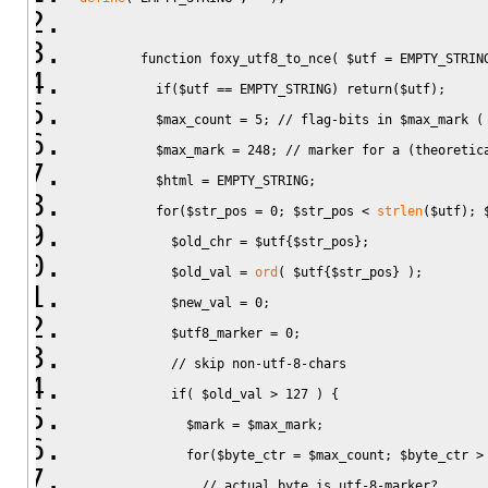
function
 foxy_utf8_to_nce
(
$utf
=
 EMPTY_STRIN
if
(
$utf
==
 EMPTY_STRING
)
return
(
$utf
)
;
$max_count
=
5
;
// flag-bits in $max_mark (
$max_mark
=
248
;
// marker for a (theoretic
$html
=
 EMPTY_STRING
;
for
(
$str_pos
=
0
;
$str_pos
<
strlen
(
$utf
)
;
$old_chr
=
$utf
{
$str_pos
}
;
$old_val
=
ord
(
$utf
{
$str_pos
}
)
;
$new_val
=
0
;
$utf8_marker
=
0
;
// skip non-utf-8-chars 
if
(
$old_val
>
127
)
{
$mark
=
$max_mark
;
for
(
$byte_ctr
=
$max_count
;
$byte_ctr
>
// actual byte is utf-8-marker? 