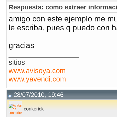
echo
Respuesta: como extraer informació
amigo con este ejemplo me mue
} else {
le escriba, pues q puedo con 
echo
die()
gracias
}
__________________
sitios
www.avisoya.com
www.yavendi.com
28/07/2010, 19:46
conkerick