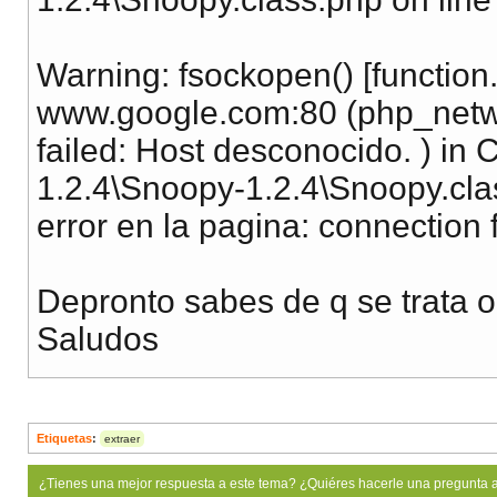
Warning: fsockopen() [function
www.google.com:80 (php_netwo
failed: Host desconocido. ) in
1.2.4\Snoopy-1.2.4\Snoopy.cla
error en la pagina: connection f
Depronto sabes de q se trata o
Saludos
Etiquetas
:
extraer
¿Tienes una mejor respuesta a este tema? ¿Quiéres hacerle una pregunta 