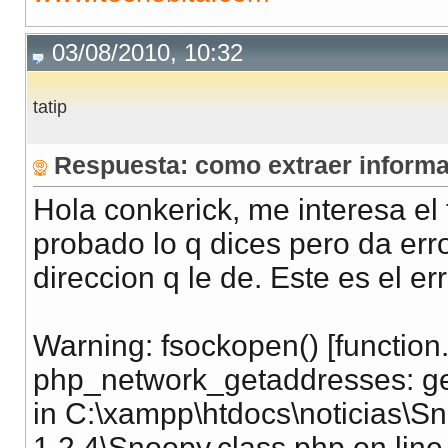
03/08/2010, 10:32
tatip
Respuesta: como extraer informac
Hola conkerick, me interesa el
probado lo q dices pero da er
direccion q le de. Este es el err
Warning: fsockopen() [function
php_network_getaddresses: get
in C:\xampp\htdocs\noticias\S
1.2.4\Snoopy.class.php on line