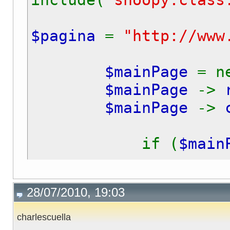
$pagina
=
"http://www
$mainPage
= 
$mainPage
->
$mainPage
->
if (
$main
echo
28/07/2010, 19:03
echo
echo
charlescuella