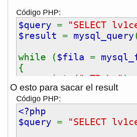
Código PHP:
$query
=
"SELECT lv1c
$result
=
mysql_query
while (
$fila
=
mysql_
{
print (
"<TR>\n"
)
O esto para sacar el result
print (
"<td width
Código PHP:
echo
"<td width=\
print (
"</TR>\n"
)
<?php
}
$query
=
"SELECT lv1c