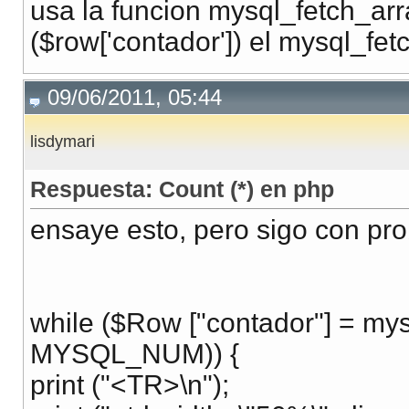
usa la funcion mysql_fetch_arra
($row['contador']) el mysql_fe
09/06/2011, 05:44
lisdymari
Respuesta: Count (*) en php
ensaye esto, pero sigo con pro
while ($Row ["contador"] = mys
MYSQL_NUM)) {
print ("<TR>\n");