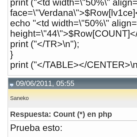
print ("<td width=\"50%\" align
face=\"Verdana\">$Row[lv1ce]<
echo "<td width=\"50%\" align=
height=\"44\">$Row[COUNT]</
print ("</TR>\n");
}
print ("</TABLE></CENTER>\n
09/06/2011, 05:55
Saneko
Respuesta: Count (*) en php
Prueba esto: