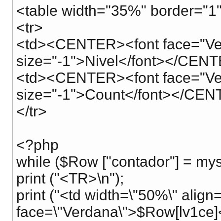
<table width="35%" border="1"
<tr>
<td><CENTER><font face="Verda
size="-1">Nivel</font></CEN
<td><CENTER><font face="Verda
size="-1">Count</font></CEN
</tr>
<?php
while ($Row ["contador"] = mys
print ("<TR>\n");
print ("<td width=\"50%\" align
face=\"Verdana\">$Row[lv1ce]<