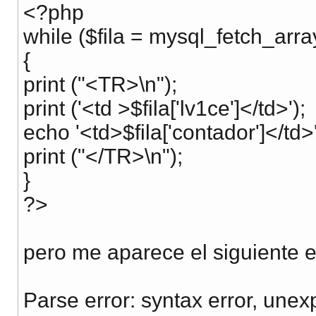
<?php
while ($fila = mysql_fetch_array
{
print ("<TR>\n");
print ('<td >$fila['lv1ce']</td>');
echo '<td>$fila['contador']</td>'
print ("</TR>\n");
}
?>
pero me aparece el siguiente e
Parse error: syntax error, un