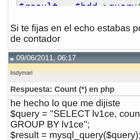
$result
=
$bdd
->
query
/* mostramos los dato
Si te fijas en el echo estabas
?>
de contador
09/06/2011, 06:17
lisdymari
Respuesta: Count (*) en php
he hecho lo que me dijiste
$query = "SELECT lv1ce, coun
GROUP BY lv1ce";
$result = mysql_query($query)