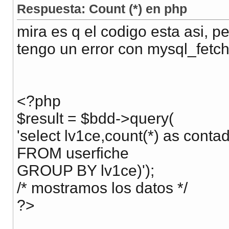
Respuesta: Count (*) en php
mira es q el codigo esta asi, p
tengo un error con mysql_fetc
<?php
$result = $bdd->query(
'select lv1ce,count(*) as conta
FROM userfiche
GROUP BY lv1ce)');
/* mostramos los datos */
?>