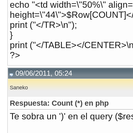
echo "<td width=\"50%\" align=
height=\"44\">$Row[COUNT]</
print ("</TR>\n");
}
print ("</TABLE></CENTER>\n
?>
09/06/2011, 05:24
Saneko
Respuesta: Count (*) en php
Te sobra un ')' en el query ($res