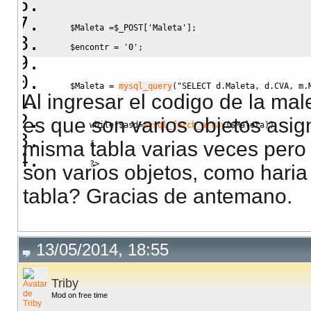
$Maleta
=
$_POST
[
'Maleta'
]
;
$encontr
=
'0'
;
$Maleta
=
mysql_query
(
"SELECT d.Maleta, d.CVA, m.
Al ingresar el codigo de la ma
es que son varios objetos asig
while
(
$asd
=
mysql_fetch_array
(
$Maleta
)
)
misma tabla varias veces pero 
{
?>
son varios objetos, como haria
tabla? Gracias de antemano.
13/05/2014, 18:55
Triby
Mod on free time