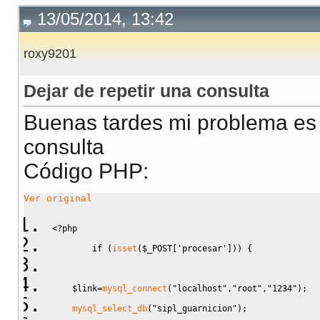
13/05/2014, 13:42
roxy9201
Dejar de repetir una consulta
Buenas tardes mi problema es e
consulta
Código PHP:
Ver original
<?php
if
(
isset
(
$_POST
[
'procesar'
]
)
)
{
$link
=
mysql_connect
(
"localhost"
,
"root"
,
"1234"
)
;
mysql_select_db
(
"sipl_guarnicion"
)
;