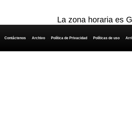
$attachments
$attachments
La zona horaria es G
}
}
Contáctenos
-
Archivo
-
Política de Privacidad
-
Políticas de uso
-
Arr
}
if
(
$attachments
[
$i
]
[
'i
$attachments
[
$i
]
[
'a
if
(
$structure
->
parts
$attachments
[
$i
]
}
elseif
(
$structure
-
$attachments
[
$i
]
}
}
}
}