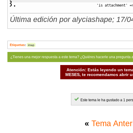
'is_attachment'
=
'filename'
=>
''
,
Última edición por alyciashape; 17/0
'name'
=>
''
,
'attachment'
=>
'
)
;
Etiquetas
:
imap
if
(
$structure
->
parts
[
$i
foreach
(
$structure
-
¿Tienes una mejor respuesta a este tema? ¿Quiéres hacerle una pregunta 
if
(
strtolower
(
Atención: Estás leyendo un tema
$attachments
MESES, te recomendamos abrir un
$attachments
}
}
Este tema le ha gustado a 1 per
}
if
(
$structure
->
parts
[
$i
«
Tema Anter
foreach
(
$structure
-
if
(
strtolower
(