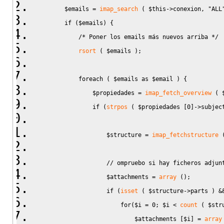
$emails
=
imap_search
(
$this
->
conexion
,
"ALL
if
(
$emails
)
{
/* Poner los emails más nuevos arriba */
rsort
(
$emails
)
;
foreach
(
$emails
as
$email
)
{
$propiedades
=
imap_fetch_overview
(
if
(
strpos
(
$propiedades
[
0
]
->
subjec
$structure
=
imap_fetchstructure
// ompruebo si hay ficheros adjun
$attachments
=
array
(
)
;
if
(
isset
(
$structure
->
parts
)
&
for
(
$i
=
0
;
$i
<
count
(
$str
$attachments
[
$i
]
=
array