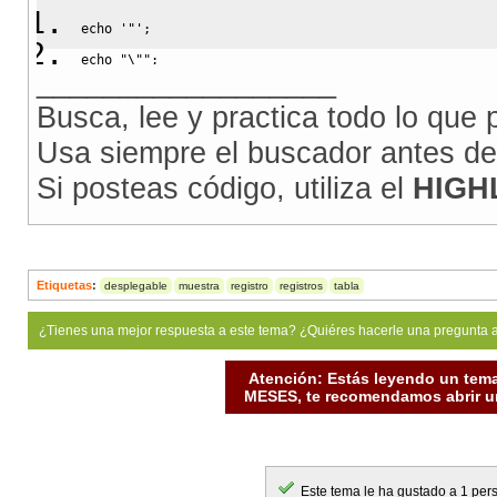
echo
'"'
;
echo
"
\"
"
;
__________________
Busca, lee y practica todo lo que
Usa siempre el buscador antes de
Si posteas código, utiliza el
HIGH
Etiquetas
:
desplegable
muestra
registro
registros
tabla
¿Tienes una mejor respuesta a este tema? ¿Quiéres hacerle una pregunta 
Atención: Estás leyendo un tema
MESES, te recomendamos abrir un
Este tema le ha gustado a 1 per