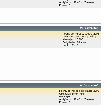
Antigüedad: 17 años, 7 meses
Puntos: 0
#
4
(
permalink
)
Fecha de Ingreso: agosto-2008
Ubicación: $MX->Gto['León'];
Mensajes: 10.106
Antigüedad: 18 años
Puntos: 2237
#
5
(
permalink
)
Fecha de Ingreso: diciembre-2008
Ubicación: Mojon Alto
Mensajes: 4
Antigüedad: 17 años, 7 meses
Puntos: 0