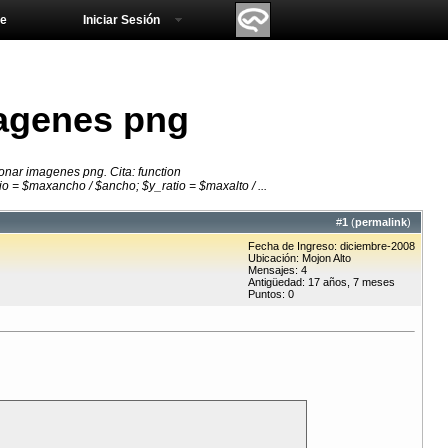
e
Iniciar Sesión
agenes png
onar imagenes png. Cita: function
 = $maxancho / $ancho; $y_ratio = $maxalto / ...
#
1
(
permalink
)
Fecha de Ingreso: diciembre-2008
Ubicación: Mojon Alto
Mensajes: 4
Antigüedad: 17 años, 7 meses
Puntos: 0