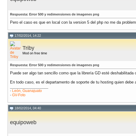
Respuesta: Error 500 y redimensiones de imagenes png
Pero el caso es que en local con la version 5 del php no me da proble
17/02/2014, 14:22
Triby
Mod on free time
Respuesta: Error 500 y redimensiones de imagenes png
Puede ser algo tan sencillo como que la librería GD esté deshabilitad
En todo caso, es el departamento de soporte de tu hosting quien debe a
__________________
-
León, Guanajuato
-
GV-Foto
18/02/2014, 04:40
equipoweb