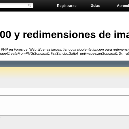
Registrarse
Guías
Aprend
»
00 y redimensiones de im
e PHP en Foros del Web.
Buenas tardes: Tengo la siguiente funcion para redimensi
eCreateFromPNG($original); list($ancho,$alto)=getimagesize($original); $x_ratio
{