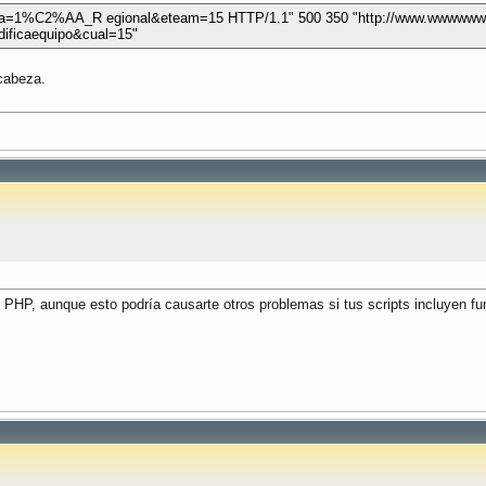
oria=1%C2%AA_R egional&eteam=15 HTTP/1.1" 500 350 "http://www.wwwwww
ficaequipo&cual=15"
 cabeza.
e PHP, aunque esto podría causarte otros problemas si tus scripts incluyen fu