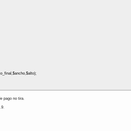
o_final,$ancho,$alto);
e pago no tira.
.9.