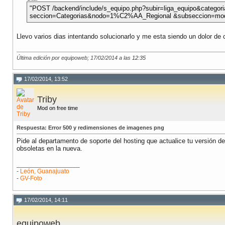
"POST /backend/include/s_equipo.php?subir=liga_equipo&categ
seccion=Categorias&nodo=1%C2%AA_Regional &subseccion=modi
Llevo varios dias intentando solucionarlo y me esta siendo un dolor de
Última edición por equipoweb; 17/02/2014 a las
12:35
17/02/2014, 13:52
Triby
Mod on free time
Respuesta: Error 500 y redimensiones de imagenes png
Pide al departamento de soporte del hosting que actualice tu versión d
obsoletas en la nueva.
__________________
-
León, Guanajuato
-
GV-Foto
17/02/2014, 14:11
equipoweb