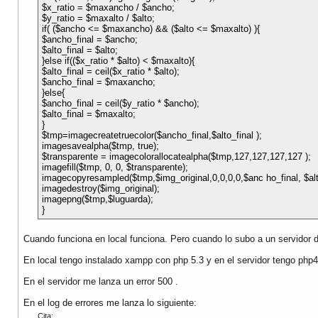
$x_ratio = $maxancho / $ancho;
$y_ratio = $maxalto / $alto;
if( ($ancho <= $maxancho) && ($alto <= $maxalto) ){
$ancho_final = $ancho;
$alto_final = $alto;
}else if(($x_ratio * $alto) < $maxalto){
$alto_final = ceil($x_ratio * $alto);
$ancho_final = $maxancho;
}else{
$ancho_final = ceil($y_ratio * $ancho);
$alto_final = $maxalto;
}
$tmp=imagecreatetruecolor($ancho_final,$alto_final );
imagesavealpha($tmp, true);
$transparente = imagecolorallocatealpha($tmp,127,127,127,127 );
imagefill($tmp, 0, 0, $transparente);
imagecopyresampled($tmp,$img_original,0,0,0,0,$anc ho_final, $alt
imagedestroy($img_original);
imagepng($tmp,$luguarda);
}
Cuando funciona en local funciona. Pero cuando lo subo a un servidor d
En local tengo instalado xampp con php 5.3 y en el servidor tengo php4
En el servidor me lanza un error 500 .
En el log de errores me lanza lo siguiente:
Cita: