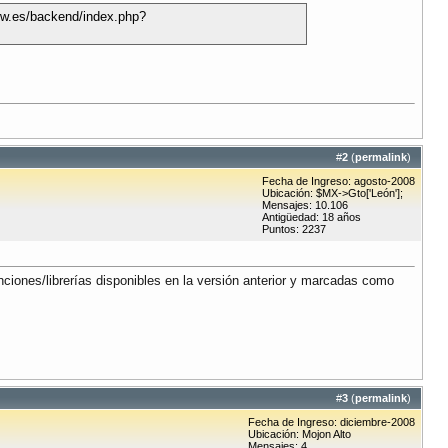
w.es/backend/index.php?
#
2
(
permalink
)
Fecha de Ingreso: agosto-2008
Ubicación: $MX->Gto['León'];
Mensajes: 10.106
Antigüedad: 18 años
Puntos: 2237
nciones/librerías disponibles en la versión anterior y marcadas como
#
3
(
permalink
)
Fecha de Ingreso: diciembre-2008
Ubicación: Mojon Alto
Mensajes: 4