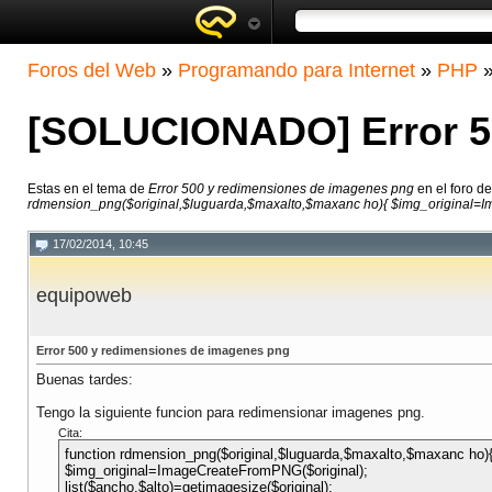
Foros del Web
»
Programando para Internet
»
PHP
[SOLUCIONADO] Error 5
Estas en el tema de
Error 500 y redimensiones de imagenes png
en el foro d
rdmension_png($original,$luguarda,$maxalto,$maxanc ho){ $img_original=Imag
17/02/2014, 10:45
equipoweb
Error 500 y redimensiones de imagenes png
Buenas tardes:
Tengo la siguiente funcion para redimensionar imagenes png.
Cita:
function rdmension_png($original,$luguarda,$maxalto,$maxanc ho)
$img_original=ImageCreateFromPNG($original);
list($ancho,$alto)=getimagesize($original);