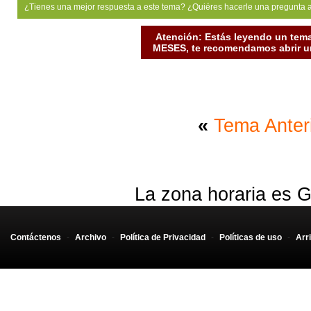
¿Tienes una mejor respuesta a este tema? ¿Quiéres hacerle una pregunta 
Atención: Estás leyendo un tema
MESES, te recomendamos abrir un
«
Tema Anter
La zona horaria es G
Contáctenos
-
Archivo
-
Política de Privacidad
-
Políticas de uso
-
Arr