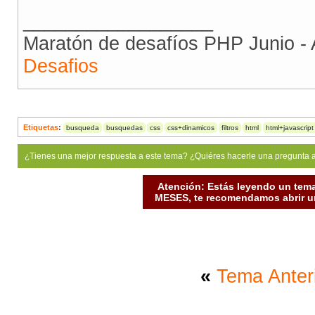
__________________
Maratón de desafíos PHP Junio -
Desafios
Etiquetas
:
busqueda
busquedas
css
css+dinamicos
filtros
html
html+javascript
¿Tienes una mejor respuesta a este tema? ¿Quiéres hacerle una pregunta 
Atención: Estás leyendo un tema
MESES, te recomendamos abrir un
«
Tema Anter