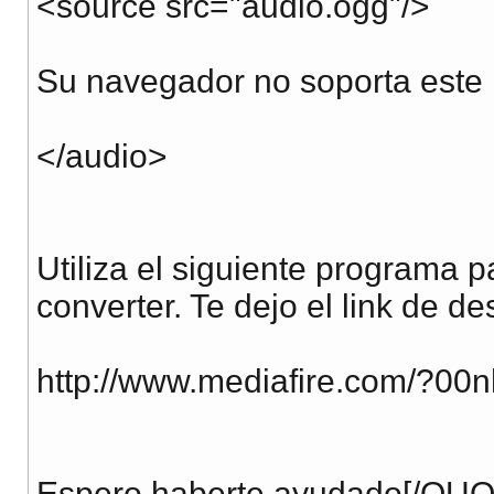
<source src="audio.ogg"/>
Su navegador no soporta este 
</audio>
Utiliza el siguiente programa p
converter. Te dejo el link de d
http://www.mediafire.com/?0
Espero haberte ayudado[/QU