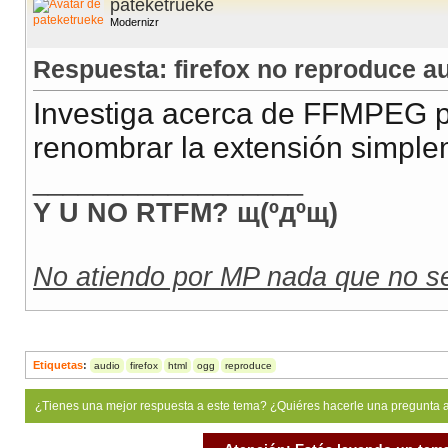
pateketrueke
Modernizr
Respuesta: firefox no reproduce a
Investiga acerca de FFMPEG pa
renombrar la extensión simpl
__________________
Y U NO RTFM? щ(ºдºщ)
No atiendo por MP nada que no se
Etiquetas
:
audio
firefox
html
ogg
reproduce
¿Tienes una mejor respuesta a este tema? ¿Quiéres hacerle una pregunta 