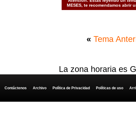
Atención: Estás leyendo un tema
MESES, te recomendamos abrir un
«
Tema Anter
La zona horaria es G
Contáctenos
-
Archivo
-
Política de Privacidad
-
Políticas de uso
-
Arr