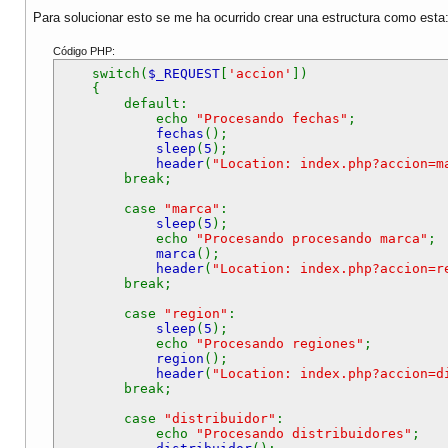
Para solucionar esto se me ha ocurrido crear una estructura como esta
Código PHP:
switch(
$_REQUEST
[
'accion'
])
{
default:
echo
"Procesando fechas"
;
fechas
();
sleep
(
5
);
header
(
"Location: index.php?accion=m
break;
case
"marca"
:
sleep
(
5
);
echo
"Procesando procesando marca"
;
marca
();
header
(
"Location: index.php?accion=r
break;
case
"region"
:
sleep
(
5
);
echo
"Procesando regiones"
;
region
();
header
(
"Location: index.php?accion=d
break;
case
"distribuidor"
:
echo
"Procesando distribuidores"
;