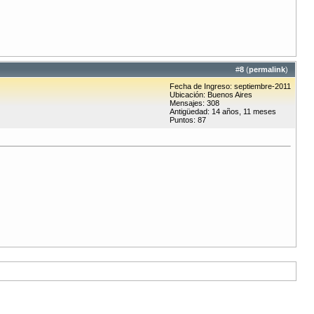
#
8
(
permalink
)
Fecha de Ingreso: septiembre-2011
Ubicación: Buenos Aires
Mensajes: 308
Antigüedad: 14 años, 11 meses
Puntos: 87