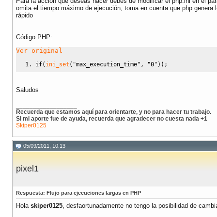
Para la acción que deseas hacer debes de modificar el php.ini en el pa
header
(
"Location: index.php?accion=p
omita el tiempo máximo de ejecución, toma en cuenta que php genera l
break;
rápido
case
"punto"
:
echo
"Procesando puntos"
;
Código PHP:
punto
();
sleep
(
5
);
Ver original
header
(
"Location: index.php?accion=c
break;
if
(
ini_set
(
"max_execution_time"
,
"0"
)
)
;
case
"correo"
:
echo
"Procesando correo"
;
correo
();
Saludos
sleep
(
5
);
header
(
"Location: index.php?accion=f
__________________
break;
Recuerda que estamos aquí para orientarte, y no para hacer tu trabajo.
Si mi aporte fue de ayuda, recuerda que agradecer no cuesta nada +1
case
"fin"
:
Skiper0125
echo
"Finalizado"
;
break;
05/09/2011, 10:13
}
pixel1
Respuesta: Flujo para ejecuciones largas en PHP
Hola
skiper0125
, desfaortunadamente no tengo la posibilidad de cambi