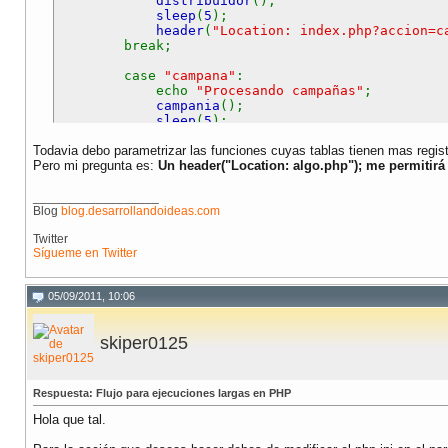
distribuidor
();
sleep
(
5
);
header
(
"Location: index.php?accion=c
break;
case
"campana"
:
echo
"Procesando campañas"
;
campania
();
sleep
(
5
);
header
(
"Location: index.php?accion=c
Todavia debo parametrizar las funciones cuyas tablas tienen mas regist
break;
Pero mi pregunta es:
Un header("Location: algo.php"); me permitirá 
case
"cliente"
:
echo
"Procesando cliente"
;
__________________
cliente
();
Blog
blog.desarrollandoideas.com
sleep
(
5
);
Twitter
header
(
"Location: index.php?accion=a
Sígueme en Twitter
break;
case
"afiliacion"
:
05/09/2011, 10:06
echo
"Procesando afiliaciones"
;
afiliacion
();
sleep
(
5
);
skiper0125
header
(
"Location: index.php?accion=f
break;
case
"facturacion"
:
Respuesta: Flujo para ejecuciones largas en PHP
echo
"Procesando facturacion"
;
Hola que tal.
facturacion
();
sleep
(
5
);