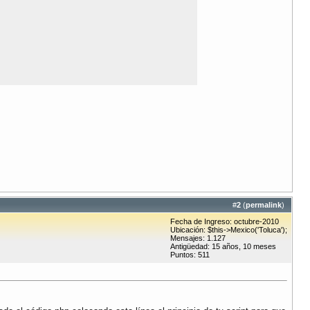
#
2
(
permalink
)
Fecha de Ingreso: octubre-2010
Ubicación: $this->Mexico('Toluca');
Mensajes: 1.127
Antigüedad: 15 años, 10 meses
Puntos: 511