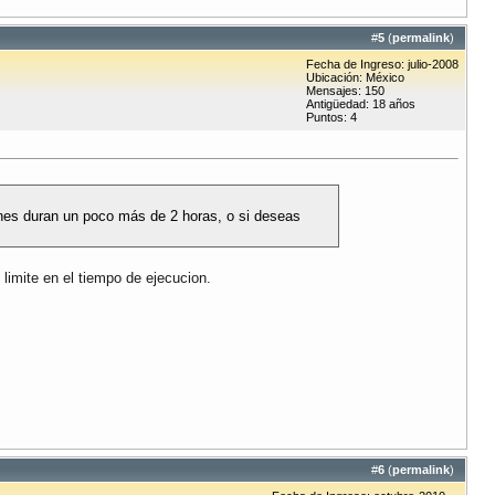
#
5
(
permalink
)
Fecha de Ingreso: julio-2008
Ubicación: México
Mensajes: 150
Antigüedad: 18 años
Puntos: 4
nes duran un poco más de 2 horas, o si deseas
limite en el tiempo de ejecucion.
#
6
(
permalink
)