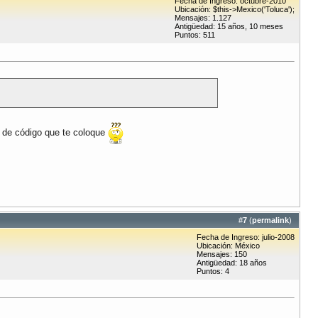
Fecha de Ingreso: octubre-2010
Ubicación: $this->Mexico('Toluca');
Mensajes: 1.127
Antigüedad: 15 años, 10 meses
Puntos: 511
a de código que te coloque
#
7
(
permalink
)
Fecha de Ingreso: julio-2008
Ubicación: México
Mensajes: 150
Antigüedad: 18 años
Puntos: 4