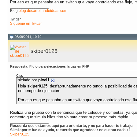
Por eso es que pensaba en un switch que vaya controlando ese flujo, mas
__________________
Blog
blog.desarrollandoideas.com
Twitter
Sígueme en Twitter
05/09/2011, 10:19
skiper0125
Respuesta: Flujo para ejecuciones largas en PHP
Cita:
Iniciado por
pixel1
Hola
skiper0125
, desfaortunadamente no tengo la posibilidad de c
en tiempo de ejecución.
Por eso es que pensaba en un switch que vaya controlando ese flujo
Realiza una prueba con la sentencia que te coloque y comentas, ya que
comento que simula hilos tipo vb para crear tu proceso más rápido.
__________________
Recuerda que estamos aquí para orientarte, y no para hacer tu trabajo.
Si mi aporte fue de ayuda, recuerda que agradecer no cuesta nada +1
Skiper0125