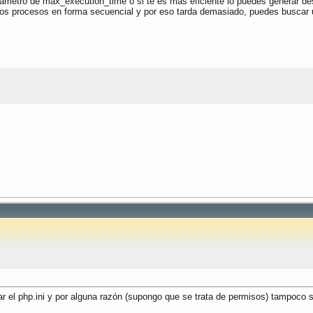
rámetro de max_execution_time o si te es más eficiente lo puedes generar desd
unto"
);
os procesos en forma secuencial y por eso tarda demasiado, puedes buscar u
orreo"
);
in"
);
ar el php.ini y por alguna razón (supongo que se trata de permisos) tampoco 