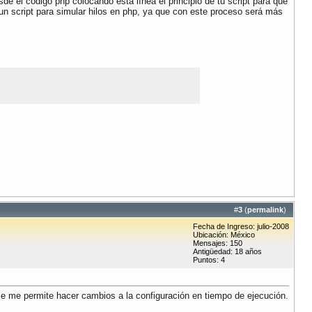
e el código php colocando esta línea el principio de tu script para que
n script para simular hilos en php, ya que con este proceso será más
#
3
(
permalink
)
Fecha de Ingreso: julio-2008
Ubicación: México
Mensajes: 150
Antigüedad: 18 años
Puntos: 4
se me permite hacer cambios a la configuración en tiempo de ejecución.