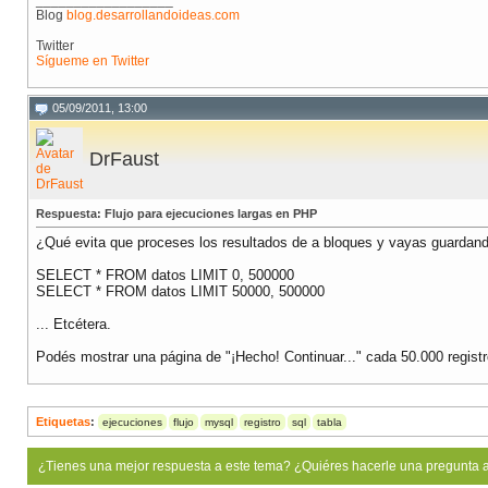
__________________
Blog
blog.desarrollandoideas.com
Twitter
Sígueme en Twitter
05/09/2011, 13:00
DrFaust
Respuesta: Flujo para ejecuciones largas en PHP
¿Qué evita que proceses los resultados de a bloques y vayas guardando
SELECT * FROM datos LIMIT 0, 500000
SELECT * FROM datos LIMIT 50000, 500000
... Etcétera.
Podés mostrar una página de "¡Hecho! Continuar..." cada 50.000 registros
Etiquetas
:
ejecuciones
flujo
mysql
registro
sql
tabla
¿Tienes una mejor respuesta a este tema? ¿Quiéres hacerle una pregunta 