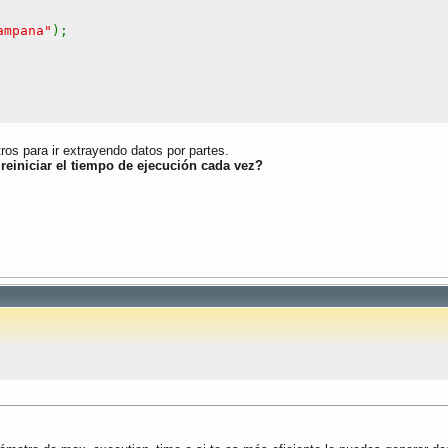
ampana"
);
liente"
);
ros para ir extrayendo datos por partes.
reiniciar el tiempo de ejecución cada vez?
filiacion"
);
acturacion"
);