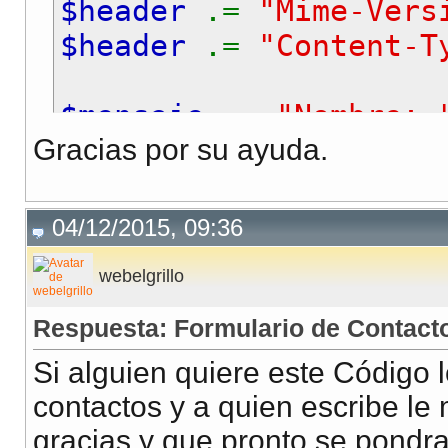
$header
.=
"Mime-Vers
$header
.=
"Content-T
$mensaje
.=
"Nombre:
Gracias por su ayuda.
$mensaje
.=
"Segundo 
$mensaje
.=
"Email: 
$mensaje
.=
"Pais: "
04/12/2015, 09:36
webelgrillo
$mensaje
.=
"--------
$mensaje
.=
"Mensaje
Respuesta: Formulario de Contact
Si alguien quiere este Código l
$mensaje
.=
" \r\n"
;
contactos y a quien escribe l
$mensaje
.=
"Enviado
gracias y que pronto se pondr