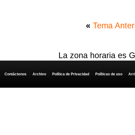
<?php
echo
"<ul
foreach(
$
«
Tema Anter
echo
echo
'[/l
La zona horaria es G
Contáctenos
-
Archivo
-
Política de Privacidad
-
Políticas de uso
-
Arr
?>
<form name="formul
<table class=
<tr><td class=
<td><input typ
<tr><td class="i