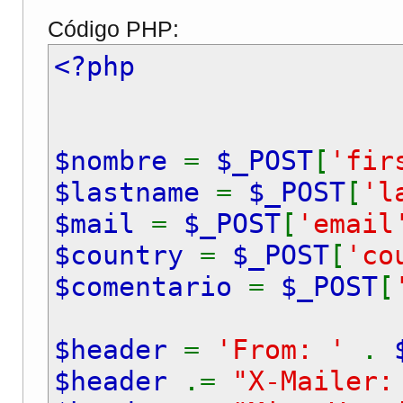
Código PHP:
<?php
$nombre
=
$_POST
[
'fir
$lastname
=
$_POST
[
'l
$mail
=
$_POST
[
'email
$country
=
$_POST
[
'co
$comentario
=
$_POST
[
$header
=
'From: '
.
$header
.=
"X-Mailer