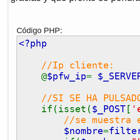
$mensaje
.=
" \r\n"
;
$mensaje
.=
"---------
$mensaje
.=
"Operacio
Código PHP:
$mensaje
.=
"---------
<?php
$para
=
'
micorreo@hot
//Ip cliente:
$asunto
=
'Contacto d
@
$pfw_ip
=
$_SERVE
mail
(
$para
,
$asunto
,
//SI SE HA PULSAD
if(isset(
$_POST
[
'
?>
//se muestra 
$nombre
=
filte