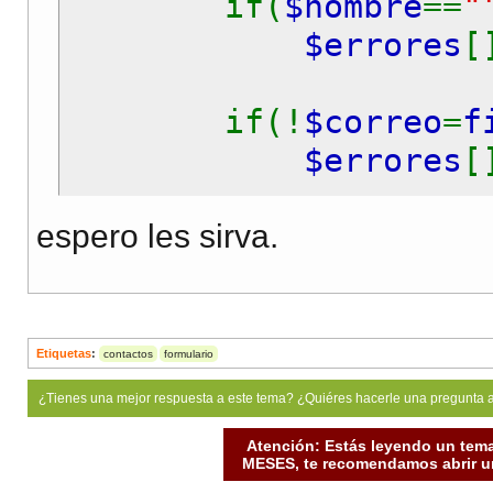
if(
$nombre
==
"
$errores
[
if(!
$correo
=
f
$errores
[
espero les sirva.
$mensaje
=
filt
if(
$mensaje
==
$errores
[
if(isset(
$err
Etiquetas
:
contactos
formulario
?>
¿Tienes una mejor respuesta a este tema? ¿Quiéres hacerle una pregunta 
Atención: Estás leyendo un tema
<span class='rojo'>El
MESES, te recomendamos abrir un